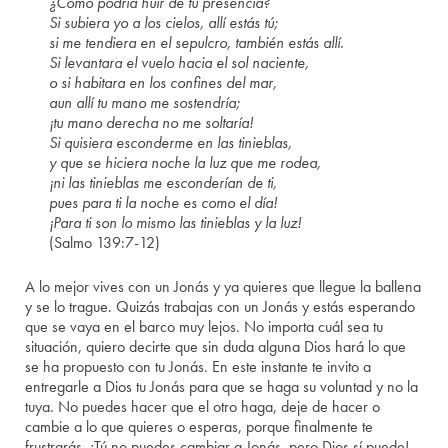
¿Cómo podría huir de tu presencia?
Si subiera yo a los cielos, allí estás tú;
si me tendiera en el sepulcro, también estás allí.
Si levantara el vuelo hacia el sol naciente,
o si habitara en los confines del mar,
aun allí tu mano me sostendría;
¡tu mano derecha no me soltaría!
Si quisiera esconderme en las tinieblas,
y que se hiciera noche la luz que me rodea,
¡ni las tinieblas me esconderían de ti,
pues para ti la noche es como el día!
¡Para ti son lo mismo las tinieblas y la luz!
(Salmo 139:7-12)
A lo mejor vives con un Jonás y ya quieres que llegue la ballena
y se lo trague. Quizás trabajas con un Jonás y estás esperando
que se vaya en el barco muy lejos. No importa cuál sea tu
situación, quiero decirte que sin duda alguna Dios hará lo que
se ha propuesto con tu Jonás. En este instante te invito a
entregarle a Dios tu Jonás para que se haga su voluntad y no la
tuya. No puedes hacer que el otro haga, deje de hacer o
cambie a lo que quieres o esperas, porque finalmente te
frustrarás. ¡Tú no puedes cambiar a Jonás, pero Dios sí puede!