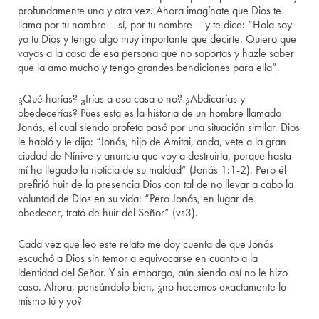
profundamente una y otra vez. Ahora imagínate que Dios te
llama por tu nombre —sí, por tu nombre— y te dice: “Hola soy
yo tu Dios y tengo algo muy importante que decirte. Quiero que
vayas a la casa de esa persona que no soportas y hazle saber
que la amo mucho y tengo grandes bendiciones para ella”.
¿Qué harías? ¿Irías a esa casa o no? ¿Abdicarías y
obedecerías? Pues esta es la historia de un hombre llamado
Jonás, el cual siendo profeta pasó por una situación similar. Dios
le habló y le dijo: “Jonás, hijo de Amitai, anda, vete a la gran
ciudad de Nínive y anuncia que voy a destruirla, porque hasta
mí ha llegado la noticia de su maldad” (Jonás 1:1-2). Pero él
prefirió huir de la presencia Dios con tal de no llevar a cabo la
voluntad de Dios en su vida: “Pero Jonás, en lugar de
obedecer, trató de huir del Señor” (vs3).
Cada vez que leo este relato me doy cuenta de que Jonás
escuchó a Dios sin temor a equivocarse en cuanto a la
identidad del Señor. Y sin embargo, aún siendo así no le hizo
caso. Ahora, pensándolo bien, ¿no hacemos exactamente lo
mismo tú y yo?