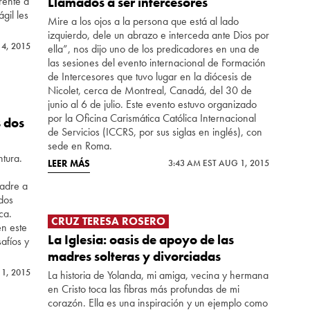
rente a
Llamados a ser intercesores
gil les
Mire a los ojos a la persona que está al lado
izquierdo, dele un abrazo e interceda ante Dios por
 4, 2015
ella”, nos dijo uno de los predicadores en una de
las sesiones del evento internacional de Formación
de Intercesores que tuvo lugar en la diócesis de
Nicolet, cerca de Montreal, Canadá, del 30 de
junio al 6 de julio. Este evento estuvo organizado
por la Oficina Carismática Católica Internacional
s dos
de Servicios (ICCRS, por sus siglas en inglés), con
sede en Roma.
tura.
LEER MÁS
3:43 AM EST AUG 1, 2015
Padre a
ados
ca.
CRUZ TERESA ROSERO
en este
La Iglesia: oasis de apoyo de las
afíos y
madres solteras y divorciadas
 1, 2015
La historia de Yolanda, mi amiga, vecina y hermana
en Cristo toca las fibras más profundas de mi
corazón. Ella es una inspiración y un ejemplo como