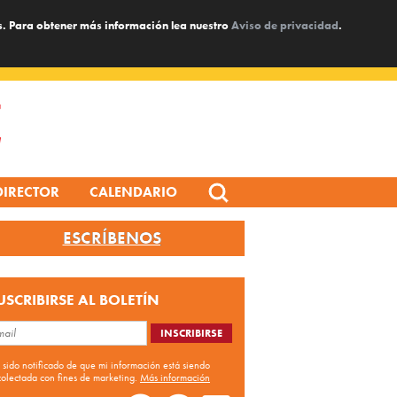
s. Para obtener más información lea nuestro
Aviso de privacidad
.
Search
DIRECTOR
CALENDARIO
for:
ESCRÍBENOS
USCRIBIRSE AL BOLETÍN
 sido notificado de que mi información está siendo
colectada con fines de marketing.
Más información