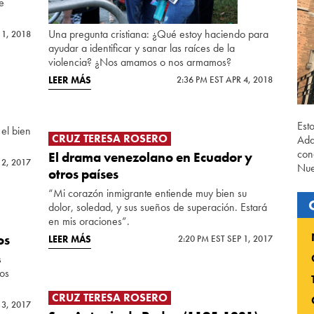
e
Una pregunta cristiana: ¿Qué estoy haciendo para
11, 2018
ayudar a identificar y sanar las raíces de la
violencia? ¿Nos amamos o nos armamos?
LEER MÁS
2:36 PM EST APR 4, 2018
Est
el bien
CRUZ TERESA ROSERO
Ada
con
El drama venezolano en Ecuador y
 2, 2017
Nue
otros países
“Mi corazón inmigrante entiende muy bien su
dolor, soledad, y sus sueños de superación. Estará
en mis oraciones”.
os
LEER MÁS
2:20 PM EST SEP 1, 2017
s
os
CRUZ TERESA ROSERO
 3, 2017