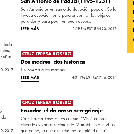
San Antonio de Padua (1195-1231)
San Antonio es un santo de devoción popular. Se lo
invoca especialmente para encontrar los objetos
perdidos y para pedir un buen esposo.
LEER MÁS
1:59 PM EST JUN 20, 2017
de todo
entes,
CRUZ TERESA ROSERO
 Señor
Dos madres, dos historias
Un poema a las madres.
20, 2017
LEER MÁS
4:01 PM EST MAY 16, 2017
CRUZ TERESA ROSERO
Ecuador: el doloroso peregrinaje
ue
ónde
Cruz-Teresa Rosero nos cuenta: “Visité catorce
ciudades y varios recintos de Manabí. Lo que vi, lo
que palpé, lo que escuché me rompió el alma”.
30, 2017