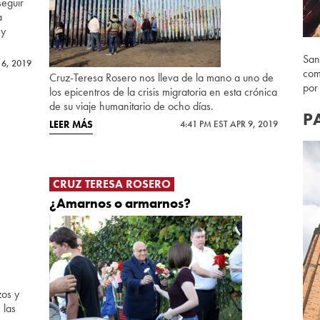
eguir
a
 y
San
16, 2019
com
Cruz-Teresa Rosero nos lleva de la mano a uno de
por
los epicentros de la crisis migratoria en esta crónica
de su viaje humanitario de ocho días.
P
LEER MÁS
4:41 PM EST APR 9, 2019
CRUZ TERESA ROSERO
¿Amarnos o armarnos?
zos y
 las