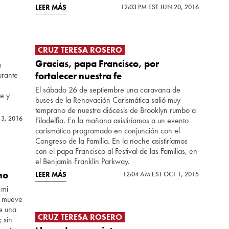
LEER MÁS
12:03 PM EST JUN 20, 2016
CRUZ TERESA ROSERO
Gracias, papa Francisco, por
s
urante
fortalecer nuestra fe
El sábado 26 de septiembre una caravana de
je y
buses de la Renovación Carismática salió muy
temprano de nuestra diócesis de Brooklyn rumbo a
 3, 2016
Filadelfia. En la mañana asistiríamos a un evento
carismático programado en conjunción con el
Congreso de la Familia. En la noche asistiríamos
con el papa Francisco al Festival de las Familias, en
el Benjamín Franklin Parkway.
no
LEER MÁS
12:04 AM EST OCT 1, 2015
 mi
e mueve
ee una
CRUZ TERESA ROSERO
; sin