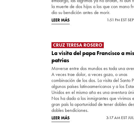
embargo, las lágrimas ya no brotan, ni aún f
la muerte de dos hijos a los que con mano frá
dio su bendición antes de morir.
LEER MÁS
1:51 PM EST SEP
CRUZ TERESA ROSERO
La visita del papa Francisco a mi
patrias
Moverse entre dos mundos es toda una aven
A veces trae dolor, a veces gozo, o unas
combinación de los dos. La visita del Santo 
algunos países latinoamericanos y a los Est
Unidos en el mismo año es una aventura úni
Nos ha dado a los inmigrantes que vivimos 
gran país la oportunidad de tener dobles des
dobles bendiciones.
LEER MÁS
3:17 AM EST JUL