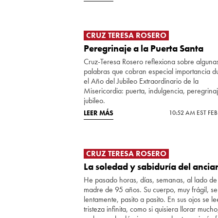
CRUZ TERESA ROSERO
Peregrinaje a la Puerta Santa
Cruz-Teresa Rosero reflexiona sobre alguna
palabras que cobran especial importancia d
el Año del Jubileo Extraordinario de la
Misericordia: puerta, indulgencia, peregrina
jubileo.
LEER MÁS
10:52 AM EST FEB
CRUZ TERESA ROSERO
La soledad y sabiduría del ancia
He pasado horas, días, semanas, al lado de
madre de 95 años. Su cuerpo, muy frágil, s
lentamente, pasito a pasito. En sus ojos se l
tristeza infinita, como si quisiera llorar mucho