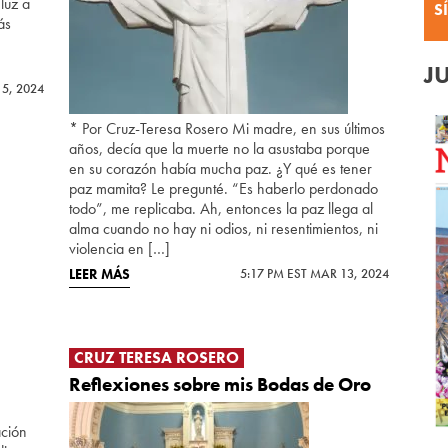
luz a
S
ás
J
15, 2024
* Por Cruz-Teresa Rosero Mi madre, en sus últimos
años, decía que la muerte no la asustaba porque
en su corazón había mucha paz. ¿Y qué es tener
paz mamita? Le pregunté. “Es haberlo perdonado
todo”, me replicaba. Ah, entonces la paz llega al
alma cuando no hay ni odios, ni resentimientos, ni
violencia en […]
LEER MÁS
5:17 PM EST MAR 13, 2024
CRUZ TERESA ROSERO
Reflexiones sobre mis Bodas de Oro
ación