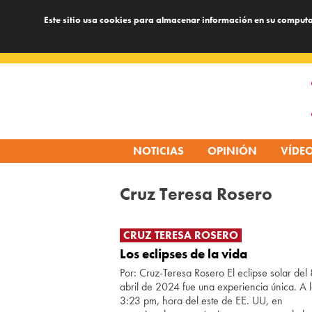
Este sitio usa cookies para almacenar información en su computa
Skip
to
content
NOTICIAS
OPINIÓN
VÍDE
Cruz Teresa Rosero
CRUZ TERESA ROSERO
Los eclipses de la vida
Por: Cruz-Teresa Rosero El eclipse solar del
abril de 2024 fue una experiencia única. A 
3:23 pm, hora del este de EE. UU, en