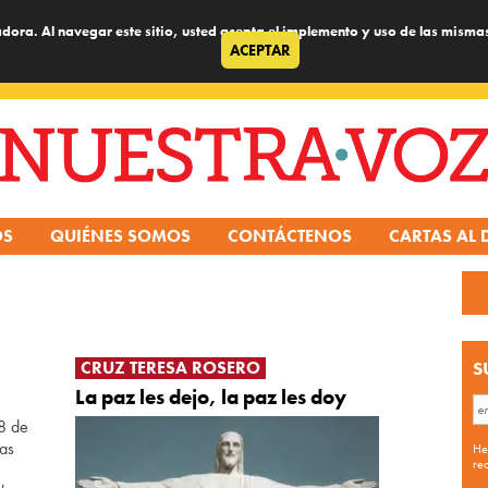
dora. Al navegar este sitio, usted acepta el implemento y uso de las misma
ACEPTAR
OS
QUIÉNES SOMOS
CONTÁCTENOS
CARTAS AL 
CRUZ TERESA ROSERO
S
La paz les dejo, la paz les doy
 8 de
las
He
re