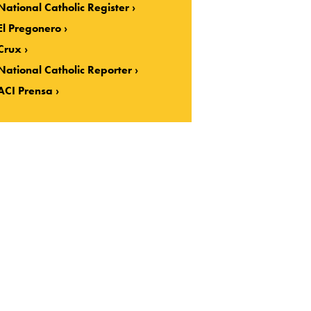
National Catholic Register
El Pregonero
Crux
National Catholic Reporter
ACI Prensa