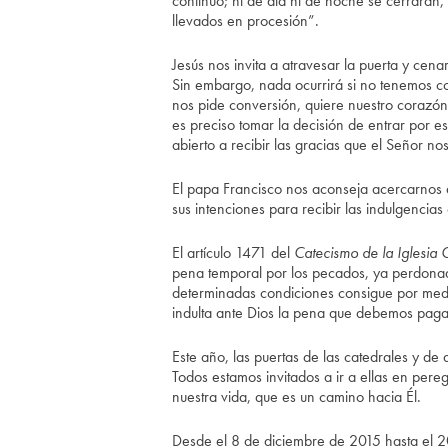
continuo; ni de día ni de noche se cerrarán,
llevados en procesión”.
Jesús nos invita a atravesar la puerta y cen
Sin embargo, nada ocurrirá si no tenemos c
nos pide conversión, quiere nuestro corazón.
es preciso tomar la decisión de entrar por e
abierto a recibir las gracias que el Señor nos
El papa Francisco nos aconseja acercarnos al
sus intenciones para recibir las indulgencias
El artículo 1471 del
Catecismo de la Iglesia C
pena temporal por los pecados, ya perdonado
determinadas condiciones consigue por media
indulta ante Dios la pena que debemos pag
Este año, las puertas de las catedrales y de 
Todos estamos invitados a ir a ellas en per
nuestra vida, que es un camino hacia Él.
Desde el 8 de diciembre de 2015 hasta el 2