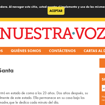
dora. Al navegar este sitio, usted acepta el implemento y uso de las misma
ACEPTAR
OS
QUIÉNES SOMOS
CONTÁCTENOS
CARTAS AL 
 Santa
S
entró en estado de coma a los 23 años. Dos años después, su
He
almente de este estado. Ella permanece en su casa bajo los
re
adre,que le dedica cada minuto del día.