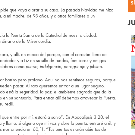
S
pide que vaya a orar a su casa. La pasada Navidad me hizo
la, a mi madre, de 95 años, y a otros familiares a un
J
a la Puerta Santa de la Catedral de nuestra ciudad,
rdinario de la Misericordia.
hora, y allí, en medio del parque, con el corazón lleno de
ndador y a Liz en su silla de ruedas, familiares y amigos
palabras como
puerta
,
indulgencia
,
peregrinaje
y
jubileo
.
ugar bonito pero profano. Aquí no nos sentimos seguros, porque
ueden pasar. Al rato queremos entrar a un lugar seguro.
lado está la seguridad, la paz, el ambiente sagrado que da la
 en su santuario. Para entrar allí debemos atravesar la Puerta.
u redil.
el que entre por mí, estará a salvo”. En Apocalipsis 3,20, el
 y llamo; si alguno oye mi voz y abre la puerta, entraré a él, y
as nos anuncia en 60,11: “Tus puertas estarán abiertas de