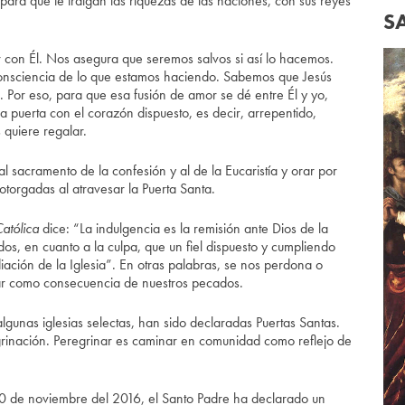
 para que te traigan las riquezas de las naciones, con sus reyes
S
ar con Él. Nos asegura que seremos salvos si así lo hacemos.
onsciencia de lo que estamos haciendo. Sabemos que Jesús
 Por eso, para que esa fusión de amor se dé entre Él y yo,
sa puerta con el corazón dispuesto, es decir, arrepentido,
 quiere regalar.
 sacramento de la confesión y al de la Eucaristía y orar por
 otorgadas al atravesar la Puerta Santa.
atólica
dice: “La indulgencia es la remisión ante Dios de la
s, en cuanto a la culpa, que un fiel dispuesto y cumpliendo
ción de la Iglesia”. En otras palabras, se nos perdona o
ar como consecuencia de nuestros pecados.
algunas iglesias selectas, han sido declaradas Puertas Santas.
egrinación. Peregrinar es caminar en comunidad como reflejo de
0 de noviembre del 2016, el Santo Padre ha declarado un