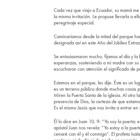
Cada vez que viajo a Ecuador, su mamá me 
la misma invitación. Le propuse llevarla a el
peregrinaje especial.
Caminaríamos desde la mitad del parque haci
designada así en este Año del Jubileo Extrao
Se entusiasmaron mucho, fijamos el día y la 
esperanzas, sosteniendo a mi madre con su a
escucharon con atención el significado de 
Estamos en el parque, les dije. Éste es un l
es un terreno público donde muchas cosas p
Miren la Puerta Santa de la iglesia. Al otro 
presencia de Dios, la certeza de que estamos
Es el mismo Jesús que nos invita a entrar en s
Él lo dice en Juan 10, 9: “Yo soy la puerta; 
apóstol Juan nos revela: “Yo estoy a la puerta
cenaré con él y él conmigo”. El profeta Isaí