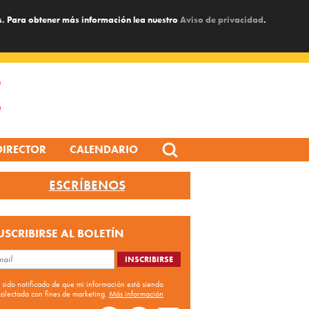
s. Para obtener más información lea nuestro
Aviso de privacidad
.
Search
DIRECTOR
CALENDARIO
for:
ESCRÍBENOS
USCRIBIRSE AL BOLETÍN
 sido notificado de que mi información está siendo
colectada con fines de marketing.
Más información