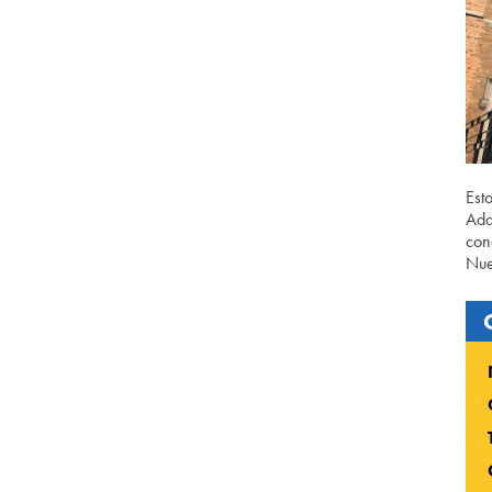
Est
Ada
con
Nue