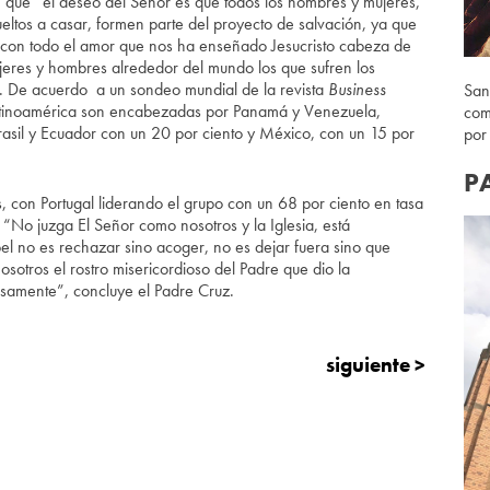
que “el deseo del Señor es que todos los hombres y mujeres,
ltos a casar, formen parte del proyecto de salvación, ya que
 con todo el amor que nos ha enseñado Jesucristo cabeza de
mujeres y hombres alrededor del mundo los que sufren los
ar. De acuerdo a un sondeo mundial de la revista
Business
San
 Latinoamérica son encabezadas por Panamá y Venezuela,
com
rasil y Ecuador con un 20 por ciento y México, con un 15 por
por
P
, con Portugal liderando el grupo con un 68 por ciento en tasa
 “No juzga El Señor como nosotros y la Iglesia, está
apel no es rechazar sino acoger, no es dejar fuera sino que
sotros el rostro misericordioso del Padre que dio la
samente”, concluye el Padre Cruz.
siguiente >