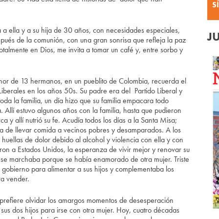
S
 a ella y a su hija de 30 años, con necesidades especiales,
J
pués de la comunión, con una gran sonrisa que refleja la paz
otalmente en Dios, me invita a tomar un café y, entre sorbo y
nor de 13 hermanos, en un pueblito de Colombia, recuerda el
iberales en los años 50s. Su padre era del Partido Liberal y
a la familia, un día hizo que su familia empacara todo
. Allí estuvo algunos años con la familia, hasta que pudieron
a y allí nutrió su fe. Acudía todos los días a la Santa Misa;
a de llevar comida a vecinos pobres y desamparados. A los
uellas de dolor debido al alcohol y violencia con ella y con
ron a Estados Unidos, la esperanza de vivir mejor y renovar su
e se marchaba porque se había enamorado de otra mujer. Triste
l gobierno para alimentar a sus hijos y complementaba los
ra vender.
n prefiere olvidar los amargos momentos de desesperación
us dos hijos para irse con otra mujer. Hoy, cuatro décadas