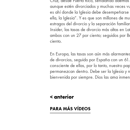
Cruz, desde Puerto Rico, señalando además 
aunque estén divorciados y muchas veces vue
es ahí donde la Iglesia debe desempeñarse
ella, la Iglesia”. Y es que son millones de 
estragos del divorcio y la separación famili
Insider
, las tasas de divorcio más altas en
ambos con un 27 por ciento; seguidos por B
ciento.
En Europa, las tasas son aún más alarmantes
de divorcios, seguido por España con un 61.
consciente de ellas, por lo tanto, nuestro p
permanezcan dentro. Debe ser la Iglesia y no
bienvenida por siempre. Dios las ama inmen
< anterior
PARA MÁS VÍDEOS