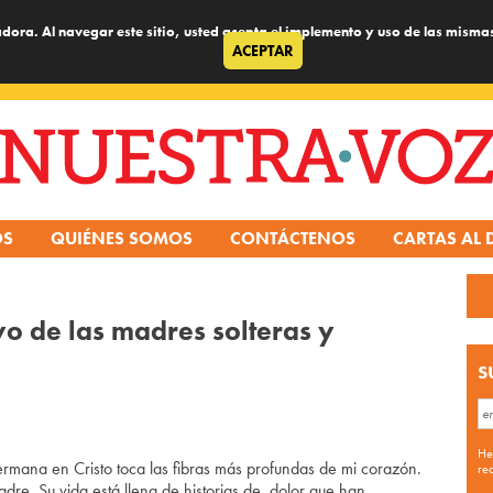
dora. Al navegar este sitio, usted acepta el implemento y uso de las misma
ACEPTAR
OS
QUIÉNES SOMOS
CONTÁCTENOS
CARTAS AL 
yo de las madres solteras y
S
He
hermana en Cristo toca las fibras más profundas de mi corazón.
re
dre. Su vida está llena de historias de dolor que han