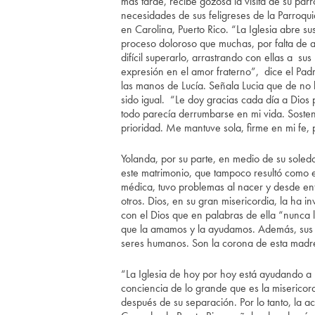
más tarde, recibe gozosa la visita de su párr
necesidades de sus feligreses de la Parroqu
en Carolina, Puerto Rico. “La Iglesia abre 
proceso doloroso que muchas, por falta de 
difícil superarlo, arrastrando con ellas a sus
expresión en el amor fraterno”, dice el Pad
las manos de Lucía. Señala Lucia que de no 
sido igual. “Le doy gracias cada día a Dio
todo parecía derrumbarse en mi vida. Sostene
prioridad. Me mantuve sola, firme en mi fe, 
Yolanda, por su parte, en medio de su sole
este matrimonio, que tampoco resultó como e
médica, tuvo problemas al nacer y desde en
otros. Dios, en su gran misericordia, la ha in
con el Dios que en palabras de ella “nunc
que la amamos y la ayudamos. Además, sus ot
seres humanos. Son la corona de esta madre
“La Iglesia de hoy por hoy está ayudando a 
conciencia de lo grande que es la misericord
después de su separación. Por lo tanto, la ac