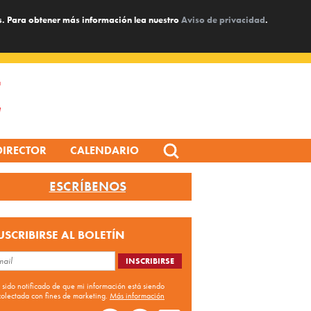
s. Para obtener más información lea nuestro
Aviso de privacidad
.
Search
DIRECTOR
CALENDARIO
for:
ESCRÍBENOS
USCRIBIRSE AL BOLETÍN
 sido notificado de que mi información está siendo
colectada con fines de marketing.
Más información