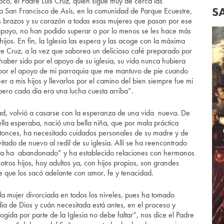
oco, el Padre Luis Cruz, quien sigue muy de cerca las
S
ia San Francisco de Asís, en la comunidad de Parque Ecuestre,
sus brazos y su corazón a todas esas mujeres que pasan por ese
apoyo, no han podido superar o por lo menos se les hace más
 hijos. En fin, la Iglesia las espera y las acoge con la máxima
re Cruz, a la vez que saborea un delicioso café preparado por
haber sido por el apoyo de su iglesia, su vida nunca hubiera
s por el apoyo de mi parroquia que me mantuvo de pie cuando
r a mis hijos y llevarlos por el camino del bien siempre fue mi
pero cada día era una lucha cuesta arriba”.
dad, volvió a casarse con la esperanza de una vida nueva. De
lla esperaba, nació una bella niña, que por mala práctica
tonces, ha necesitado cuidados personales de su madre y de
vitado de nuevo al redil de su iglesia. Allí se ha reencontrado
a la ha abandonado” y ha establecido relaciones con hermanos
ros hijos, hoy adultos ya, con hijos propios, son grandes
 que los sacó adelante con amor, fe y tenacidad.
la mujer divorciada en todos los niveles, pues ha tomado
ia de Dios y cuán necesitada está antes, en el proceso y
ogida por parte de la Iglesia no debe faltar”, nos dice el Padre