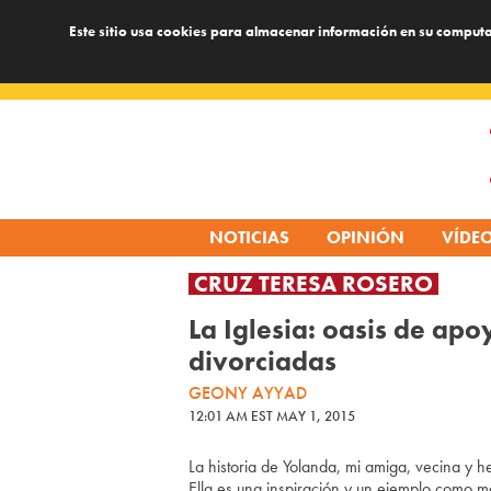
Este sitio usa cookies para almacenar información en su computa
Skip
to
content
NOTICIAS
OPINIÓN
VÍDE
CRUZ TERESA ROSERO
La Iglesia: oasis de apo
divorciadas
GEONY AYYAD
12:01 AM EST MAY 1, 2015
La historia de Yolanda, mi amiga, vecina y 
Ella es una inspiración y un ejemplo como ma