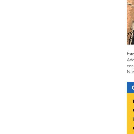
Est
Ada
con
Nue