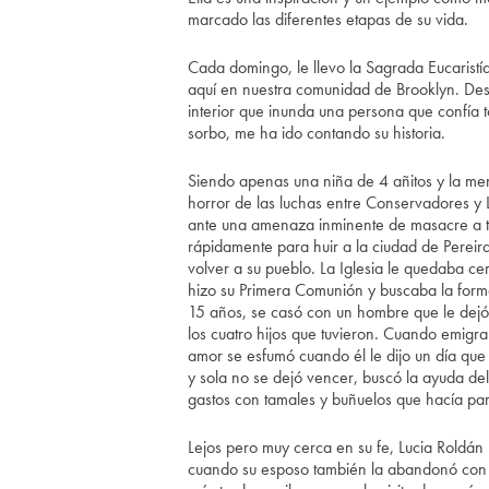
marcado las diferentes etapas de su vida.
Cada domingo, le llevo la Sagrada Eucaristía
aquí en nuestra comunidad de Brooklyn. Des
interior que inunda una persona que confía t
sorbo, me ha ido contando su historia.
Siendo apenas una niña de 4 añitos y la me
horror de las luchas entre Conservadores y L
ante una amenaza inminente de masacre a tod
rápidamente para huir a la ciudad de Pereira
volver a su pueblo. La Iglesia le quedaba cerc
hizo su Primera Comunión y buscaba la form
15 años, se casó con un hombre que le dejó h
los cuatro hijos que tuvieron. Cuando emigra
amor se esfumó cuando él le dijo un día qu
y sola no se dejó vencer, buscó la ayuda de
gastos con tamales y buñuelos que hacía pa
Lejos pero muy cerca en su fe, Lucia Roldá
cuando su esposo también la abandonó con s