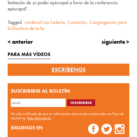
limitación de su poder episcopal a favor de la conferencia
episcopal”.
Tagged
cardenal Luis Ladaria
,
Comunión
,
Congregación para
la Doctrina de la Fe
< anterior
siguiente >
PARA MÁS VÍDEOS
ESCRÍBENOS
SUSCRIBIRSE AL BOLETÍN
He sido notificado de que mi información está siendo recolectada con fines de
marketing.
Más información
SÍGUENOS EN