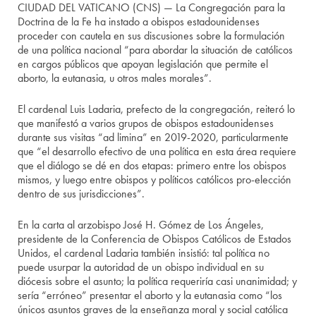
CIUDAD DEL VATICANO (CNS) — La Congregación para la
Doctrina de la Fe ha instado a obispos estadounidenses
proceder con cautela en sus discusiones sobre la formulación
de una política nacional “para abordar la situación de católicos
en cargos públicos que apoyan legislación que permite el
aborto, la eutanasia, u otros males morales”.
El cardenal Luis Ladaria, prefecto de la congregación, reiteró lo
que manifestó a varios grupos de obispos estadounidenses
durante sus visitas “ad limina” en 2019-2020, particularmente
que “el desarrollo efectivo de una política en esta área requiere
que el diálogo se dé en dos etapas: primero entre los obispos
mismos, y luego entre obispos y políticos católicos pro-elección
dentro de sus jurisdicciones”.
En la carta al arzobispo José H. Gómez de Los Ángeles,
presidente de la Conferencia de Obispos Católicos de Estados
Unidos, el cardenal Ladaria también insistió: tal política no
puede usurpar la autoridad de un obispo individual en su
diócesis sobre el asunto; la política requeriría casi unanimidad; y
sería “erróneo” presentar el aborto y la eutanasia como “los
únicos asuntos graves de la enseñanza moral y social católica