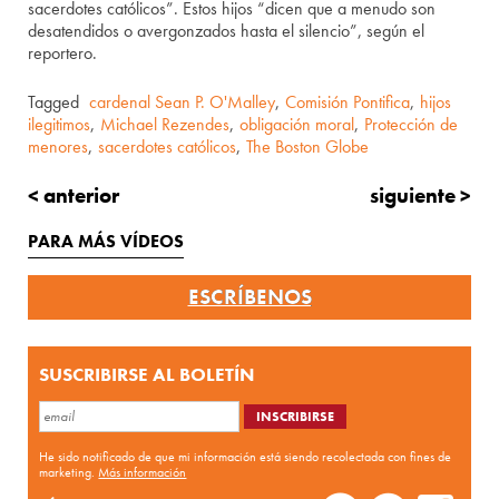
sacerdotes católicos”. Estos hijos “dicen que a menudo son
desatendidos o avergonzados hasta el silencio”, según el
reportero.
Tagged
cardenal Sean P. O'Malley
,
Comisión Pontifica
,
hijos
ilegitimos
,
Michael Rezendes
,
obligación moral
,
Protección de
menores
,
sacerdotes católicos
,
The Boston Globe
< anterior
siguiente >
PARA MÁS VÍDEOS
ESCRÍBENOS
SUSCRIBIRSE AL BOLETÍN
He sido notificado de que mi información está siendo recolectada con fines de
marketing.
Más información