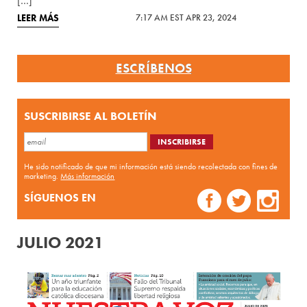
[…]
LEER MÁS
7:17 AM EST APR 23, 2024
ESCRÍBENOS
SUSCRIBIRSE AL BOLETÍN
He sido notificado de que mi información está siendo recolectada con fines de
marketing.
Más información
SÍGUENOS EN
JULIO 2021