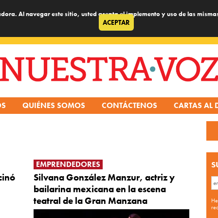
dora. Al navegar este sitio, usted acepta el implemento y uso de las misma
ACEPTAR
OS
QUIÉNES SOMOS
CONTÁCTENOS
CARTAS AL 
EMPRENDEDORES
S
cinó
Silvana González Manzur, actriz y
bailarina mexicana en la escena
teatral de la Gran Manzana
He
re