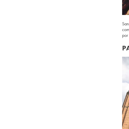
San
com
por
P