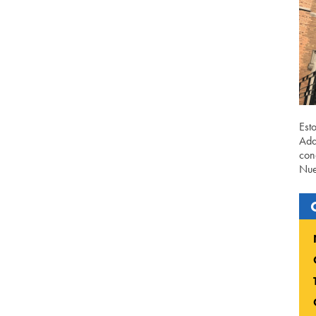
Est
Ada
con
Nue