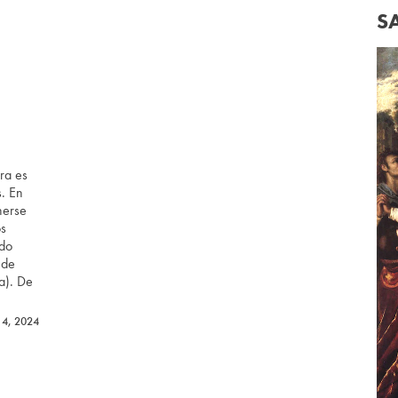
S
ra es
. En
nerse
os
ndo
 de
a). De
 4, 2024