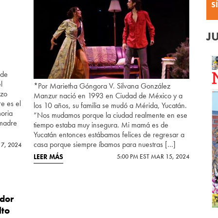
S
J
 de
l
*Por Marietha Góngora V. Silvana González
izo
Manzur nació en 1993 en Ciudad de México y a
e es el
los 10 años, su familia se mudó a Mérida, Yucatán.
oria
“Nos mudamos porque la ciudad realmente en ese
 madre
tiempo estaba muy insegura. Mi mamá es de
Yucatán entonces estábamos felices de regresar a
casa porque siempre íbamos para nuestras […]
17, 2024
LEER MÁS
5:00 PM EST MAR 15, 2024
edor
lto