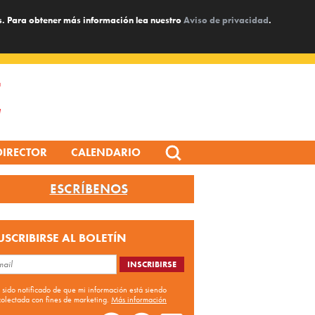
s. Para obtener más información lea nuestro
Aviso de privacidad
.
Search
DIRECTOR
CALENDARIO
for:
ESCRÍBENOS
USCRIBIRSE AL BOLETÍN
 sido notificado de que mi información está siendo
colectada con fines de marketing.
Más información