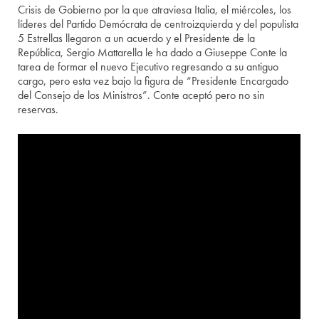
Crisis de Gobierno por la que atraviesa Italia, el miércoles, los
líderes del Partido Demócrata de centroizquierda y del populista
5 Estrellas llegaron a un acuerdo y el Presidente de la
República, Sergio Mattarella le ha dado a Giuseppe Conte la
tarea de formar el nuevo Ejecutivo regresando a su antiguo
cargo, pero esta vez bajo la figura de “Presidente Encargado
del Consejo de los Ministros”. Conte aceptó pero no sin
reservas.