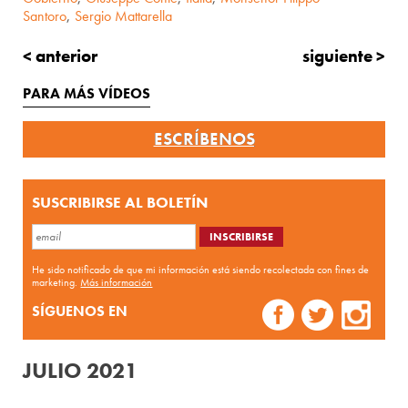
Santoro
,
Sergio Mattarella
< anterior
siguiente >
PARA MÁS VÍDEOS
ESCRÍBENOS
SUSCRIBIRSE AL BOLETÍN
He sido notificado de que mi información está siendo recolectada con fines de
marketing.
Más información
SÍGUENOS EN
JULIO 2021