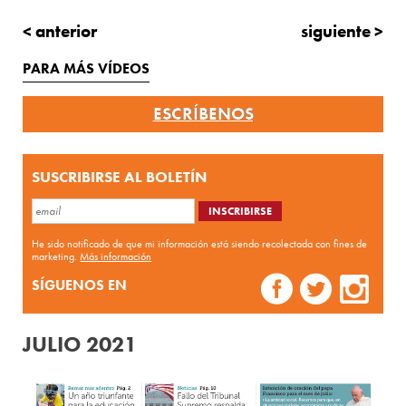
< anterior
siguiente >
PARA MÁS VÍDEOS
ESCRÍBENOS
SUSCRIBIRSE AL BOLETÍN
He sido notificado de que mi información está siendo recolectada con fines de
marketing.
Más información
SÍGUENOS EN
JULIO 2021