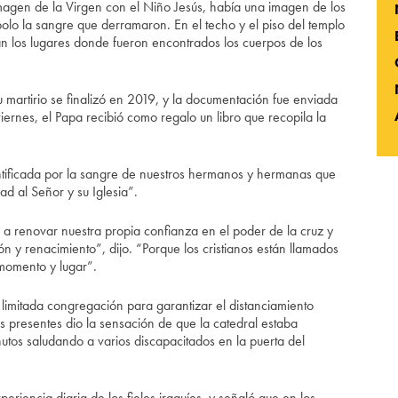
magen de la Virgen con el Niño Jesús, había una imagen de los
bolo la sangre que derramaron. En el techo y el piso del templo
n los lugares donde fueron encontrados los cuerpos de los
 martirio se finalizó en 2019, y la documentación fue enviada
viernes, el Papa recibió como regalo un libro que recopila la
santificada por la sangre de nuestros hermanos y hermanas que
ad al Señor y su Iglesia”.
e a renovar nuestra propia confianza en el poder de la cruz y
n y renacimiento”, dijo. “Porque los cristianos están llamados
 momento y lugar”.
na limitada congregación para garantizar el distanciamiento
s presentes dio la sensación de que la catedral estaba
utos saludando a varios discapacitados en la puerta del
periencia diaria de los fieles iraquíes, y señaló que en los