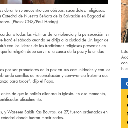
es durante su encuentro con obispos, sacerdotes, religiosos,
n la Catedral de Nuestra Señora de la Salvación en Bagdad el
marzo. (Photo: CNS/Paul Haring)
ordar a todas las víctimas de la violencia y la persecución, sin
ue hará el sábado cuando se dirija a la ciudad de Ur, lugar de
rá con los líderes de las tradiciones religiosas presentes en
que la religión debe servir a la causa de la paz y la unidad
Est
Ada
con
Nue
zos por ser promotores de la paz en sus comunidades y con los
embrando semillas de reconciliación y convivencia fraterna que
anza para todos”, dijo el Papa.
antes de que la policía allanara la iglesia. En ese momento,
entificados oficialmente.
os, y Waseem Sabih Kas Boutros, de 27, fueron ordenados en
catedral donde fueron martirizados.