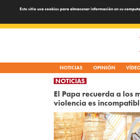
Este sitio usa cookies para almacenar información en su computa
Skip
to
content
NOTICIAS
OPINIÓN
VÍDE
NOTICIAS
El Papa recuerda a los m
violencia es incompatibl