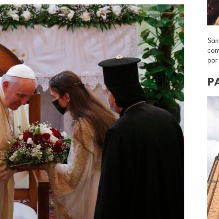
San
com
por
P