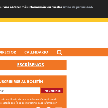
s. Para obtener más información lea nuestro
Aviso de privacidad
.
Search
DIRECTOR
CALENDARIO
for:
ESCRÍBENOS
USCRIBIRSE AL BOLETÍN
 sido notificado de que mi información está siendo
colectada con fines de marketing.
Más información