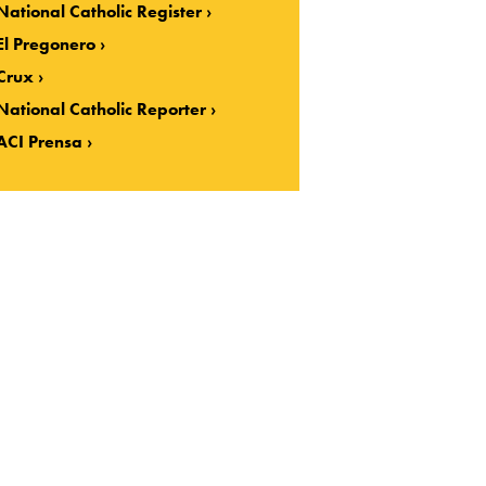
National Catholic Register
El Pregonero
Crux
National Catholic Reporter
ACI Prensa