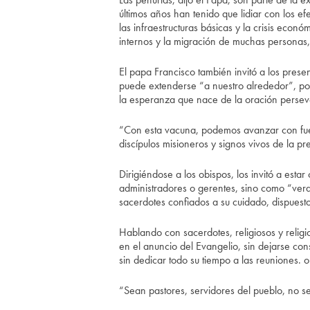
últimos años han tenido que lidiar con los ef
las infraestructuras básicas y la crisis ec
internos y la migración de muchas personas, i
El papa Francisco también invitó a los prese
puede extenderse “a nuestro alrededor”, por
la esperanza que nace de la oración persever
“Con esta vacuna, podemos avanzar con fue
discípulos misioneros y signos vivos de la pre
Dirigiéndose a los obispos, los invitó a est
administradores o gerentes, sino como “ver
sacerdotes confiados a su cuidado, dispuestos
Hablando con sacerdotes, religiosos y religios
en el anuncio del Evangelio, sin dejarse cons
sin dedicar todo su tiempo a las reuniones. o
“Sean pastores, servidores del pueblo, no ser