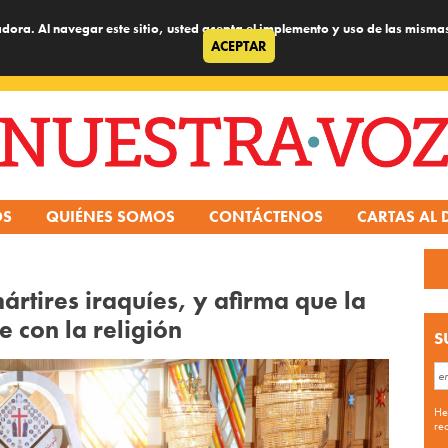
dora. Al navegar este sitio, usted acepta el implemento y uso de las misma
ACEPTAR
OS
QUIÉNES SOMOS
CONTÁCTENOS
CARTAS AL 
ártires iraquíes, y afirma que la
e con la religión
S
He
re