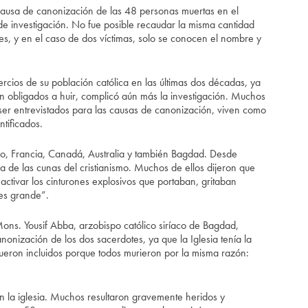
causa de canonización de las 48 personas muertas en el
e investigación. No fue posible recaudar la misma cantidad
es, y en el caso de dos víctimas, solo se conocen el nombre y
cios de su población católica en las últimas dos décadas, ya
n obligados a huir, complicó aún más la investigación. Muchos
n ser entrevistados para las causas de canonización, viven como
tificados.
ano, Francia, Canadá, Australia y también Bagdad. Desde
a de las cunas del cristianismo. Muchos de ellos dijeron que
de activar los cinturones explosivos que portaban, gritaban
es grande”.
Mons. Yousif Abba, arzobispo católico siríaco de Bagdad,
nonización de los dos sacerdotes, ya que la Iglesia tenía la
s fueron incluidos porque todos murieron por la misma razón:
en la iglesia. Muchos resultaron gravemente heridos y