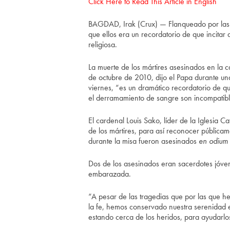
Click Here to Read This Article in English
BAGDAD, Irak (Crux) — Flanqueado por las i
que ellos era un recordatorio de que incitar a
religiosa.
La muerte de los mártires asesinados en la c
de octubre de 2010, dijo el Papa durante un
viernes, “es un dramático recordatorio de que 
el derramamiento de sangre son incompatibles
El cardenal Louis Sako, líder de la Iglesia C
de los mártires, para así reconocer públicam
durante la misa fueron asesinados
en odium 
Dos de los asesinados eran sacerdotes jóven
embarazada.
“A pesar de las tragedias que por las que 
la fe, hemos conservado nuestra serenidad esp
estando cerca de los heridos, para ayudarlos 