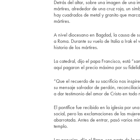
Detrás del altar, sobre una imagen de una i
mártires, alrededor de una cruz roja, un sím
hay cuadrados de metal y granito que marca
mártires.
A nivel diocesano en Bagdad, la causa de su
a Roma. Durante su vuelo de Italia a Irak el 
historia de los mártires.
La catedral, dijo el papa Francisco, está “
aquí pagaron el precio máximo por su fidelid
“Que el recuerdo de su sacrificio nos inspir
su mensaje salvador de perdón, reconciliació
a dar testimonio del amor de Cristo en todo
El pontífice fue recibido en la iglesia por u
social, pero las exclamaciones de las mujere
abarrotada. Antes de entrar, pasó varios min
templo.
Las penurias, dijo el Papa, son parte de la ex