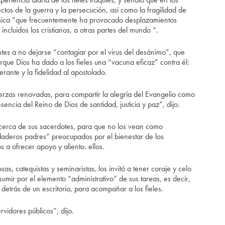
ectos de la guerra y la persecución, así como la fragilidad de
onómica “que frecuentemente ha provocado desplazamientos
ncluidos los cristianos, a otras partes del mundo “.
ntes a no dejarse “contagiar por el virus del desánimo”, que
que Dios ha dado a los fieles una “vacuna eficaz” contra él:
ante y la fidelidad al apostolado.
rzas renovadas, para compartir la alegría del Evangelio como
sencia del Reino de Dios de santidad, justicia y paz”, dijo.
ar cerca de sus sacerdotes, para que no los vean como
daderos padres” preocupados por el bienestar de los
 a ofrecer apoyo y aliento. ellos.
as, catequistas y seminaristas, los invitó a tener coraje y celo
umir por el elemento “administrativo” de sus tareas, es decir,
 detrás de un escritorio, para acompañar a los fieles.
vidores públicos”, dijo.