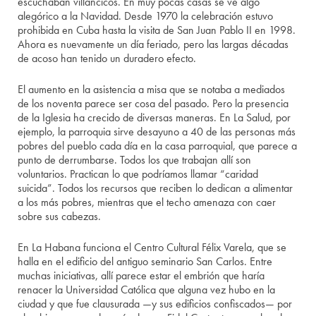
escuchaban villancicos. En muy pocas casas se ve algo
alegórico a la Navidad. Desde 1970 la celebración estuvo
prohibida en Cuba hasta la visita de San Juan Pablo II en 1998.
Ahora es nuevamente un día feriado, pero las largas décadas
de acoso han tenido un duradero efecto.
El aumento en la asistencia a misa que se notaba a mediados
de los noventa parece ser cosa del pasado. Pero la presencia
de la Iglesia ha crecido de diversas maneras. En La Salud, por
ejemplo, la parroquia sirve desayuno a 40 de las personas más
pobres del pueblo cada día en la casa parroquial, que parece a
punto de derrumbarse. Todos los que trabajan allí son
voluntarios. Practican lo que podríamos llamar “caridad
suicida”. Todos los recursos que reciben lo dedican a alimentar
a los más pobres, mientras que el techo amenaza con caer
sobre sus cabezas.
En La Habana funciona el Centro Cultural Félix Varela, que se
halla en el edificio del antiguo seminario San Carlos. Entre
muchas iniciativas, allí parece estar el embrión que haría
renacer la Universidad Católica que alguna vez hubo en la
ciudad y que fue clausurada —y sus edificios confiscados— por