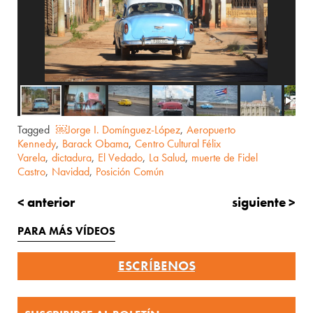
Tagged
￼Jorge I. Domínguez-López
,
Aeropuerto
Kennedy
,
Barack Obama
,
Centro Cultural Félix
Varela
,
dictadura
,
El Vedado
,
La Salud
,
muerte de Fidel
Castro
,
Navidad
,
Posición Común
< anterior
siguiente >
PARA MÁS VÍDEOS
ESCRÍBENOS