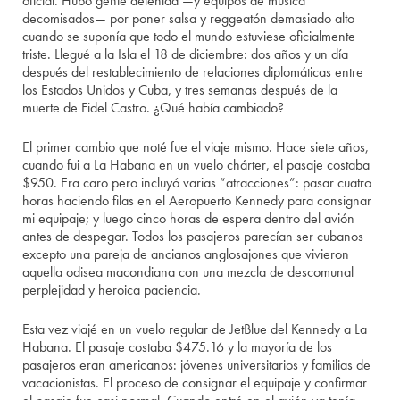
oficial. Hubo gente detenida —y equipos de música
decomisados— por poner salsa y reggeatón demasiado alto
cuando se suponía que todo el mundo estuviese oficialmente
triste. Llegué a la Isla el 18 de diciembre: dos años y un día
después del restablecimiento de relaciones diplomáticas entre
los Estados Unidos y Cuba, y tres semanas después de la
muerte de Fidel Castro. ¿Qué había cambiado?
El primer cambio que noté fue el viaje mismo. Hace siete años,
cuando fui a La Habana en un vuelo chárter, el pasaje costaba
$950. Era caro pero incluyó varias “atracciones”: pasar cuatro
horas haciendo filas en el Aeropuerto Kennedy para consignar
mi equipaje; y luego cinco horas de espera dentro del avión
antes de despegar. Todos los pasajeros parecían ser cubanos
excepto una pareja de ancianos anglosajones que vivieron
aquella odisea macondiana con una mezcla de descomunal
perplejidad y heroica paciencia.
Esta vez viajé en un vuelo regular de JetBlue del Kennedy a La
Habana. El pasaje costaba $475.16 y la mayoría de los
pasajeros eran americanos: jóvenes universitarios y familias de
vacacionistas. El proceso de consignar el equipaje y confirmar