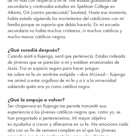
de mi vida con respecto a mi fe. Me estaba graduando de
secundaria y continuaba estudios en Spelman College en
Atlanta, GA (centro pentecostal/ bautista). Hasta ese momento,
había estado siguiendo los movimientos del catolicismo con mi
familia porque se suponía que debía hacerlo. En mi escuela
secundaria no había muchos cristianos, ni muchos católicos y
mucho menos católicos negros.
¿Qué sucedió después?
Cuando asistí a Kujenga, sentí que pertenecía. Estaba rodeada
de jóvenes que se parecían a mí y estaban enamorados de
Jesús. Era un espacio seguro para hacer pregun-
tas sobre mi fe sin sentirme estúpida —dice McLeod— Kujenga
me animó a estar orgullosa de mi fe y a ir a la universidad
sabiendo quién era yo como católica negra.
¿Qué la empuja a volver?
Ser chaperona en Kujenga me permite transmitir esa
experiencia a los jóvenes católicos negros que, como yo, se
han preguntado si pertenecemos. Mi mayor objetivo
es ayudarlos a crecer y afianzarse en su fe. Me emociono cada
año con un fin de semana completo en el que los jóvenes