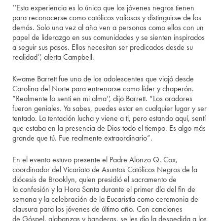
‘‘Esta experiencia es lo único que los jóvenes negros tienen
para reconocerse como católicos valiosos y distinguirse de los
demás. Solo una vez al año ven a personas como ellos con un
papel de liderazgo en sus comunidades y se sienten inspirados
a seguir sus pasos. Ellos necesitan ser predicados desde su
realidad’’, alerta Campbell.
Kwame Barrett fue uno de los adolescentes que viajó desde
Carolina del Norte para entrenarse como líder y chaperón.
“Realmente lo sentí en mi alma’’, dijo Barrett. “Los oradores
fueron geniales. Ya sabes, puedes estar en cualquier lugar y ser
tentado. La tentación lucha y viene a ti, pero estando aquí, sentí
que estaba en la presencia de Dios todo el tiempo. Es algo más
grande que tú. Fue realmente extraordinario”.
En el evento estuvo presente el Padre Alonzo Q. Cox,
coordinador del Vicariato de Asuntos Católicos Negros de la
diócesis de Brooklyn, quien presidió el sacramento de
la confesión y la Hora Santa durante el primer día del fin de
semana y la celebración de la Eucaristía como ceremonia de
clausura para los jóvenes de último año. Con canciones
de Góspel, alabanzas y banderas, se les dio la despedida a los