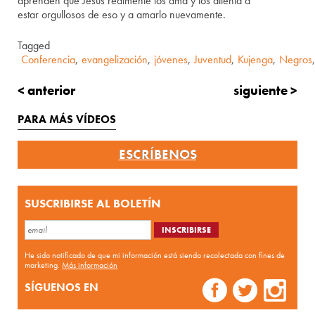
aprenden que Jesús realmente los ama y los alienta a
estar orgullosos de eso y a amarlo nuevamente.
Tagged
Conferencia
,
evangelización
,
jóvenes
,
Juventud
,
Kujenga
,
Negros
< anterior
siguiente >
PARA MÁS VÍDEOS
ESCRÍBENOS
SUSCRIBIRSE AL BOLETÍN
He sido notificado de que mi información está siendo recolectada con fines de
marketing.
Más información
SÍGUENOS EN