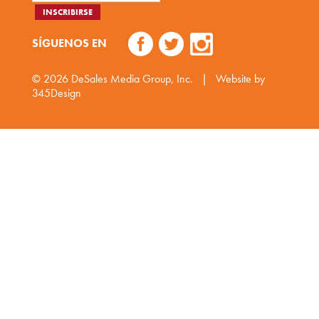
SÍGUENOS EN
© 2026
DeSales Media Group, Inc.
|
Website by
345Design