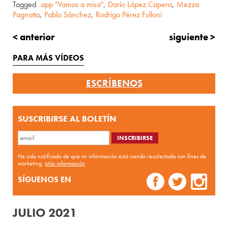
Tagged
app "Vamos a misa"
,
Darío López Capera
,
Mezza
Pagnotta
,
Pablo Sánchez
,
Rodrigo Pérez Fulloni
< anterior
siguiente >
PARA MÁS VÍDEOS
ESCRÍBENOS
SUSCRIBIRSE AL BOLETÍN
He sido notificado de que mi información está siendo recolectada con fines de
marketing.
Más información
SÍGUENOS EN
JULIO 2021