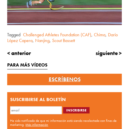
Tagged
Challenged Athletes Foundation (CAF)
,
Chima
,
Darío
López Capera
,
Nanjing
,
Scout Bassett
< anterior
siguiente >
PARA MÁS VÍDEOS
ESCRÍBENOS
SUSCRIBIRSE AL BOLETÍN
He sido notificado de que mi información está siendo recolectada con fines de
marketing.
Más información