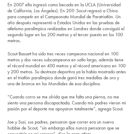
En 2007 ella ingresó como becada en la UCLA (Universidad
de California, Los Ángeles). En 2011 Socut regresó a China
para competir en el Campeonato Mundial de Paratriatlón. Un
año después representó a Estados Unidos en las pruebas de
atletismo paralímpico realizadas en Londres donde consiguió el
segundo lugar en los 200 metros y el tercer puesto en los 100
metros.
Scout Bassett ha sido tres veces campeona nacional en 100
metros y dos veces subcampeona en salto largo, además tiene
el récord mundial en 400 metros y el récord americano en 100
y 200 metros. Su destreza deportiva ya la había mostrado antes
en el triatlón paralímpico donde ganó tres medallas de oro y
una de bronce en los Mundiales de esa disciplina.
“Cuando corro se me olvida que me falta una pierna, no me
siento una persona discapacitada. Cuando mis padres vieron mi
pasión por el deporte me apoyaron totalmente”, agrega Scout.
Joe y Susi, sus padres, pensaron que correr era un nuevo
hobbie de Scout, “sin embargo ellos nunca pensaron que se
convertiría en mi carrera”, dice la gran atleta.