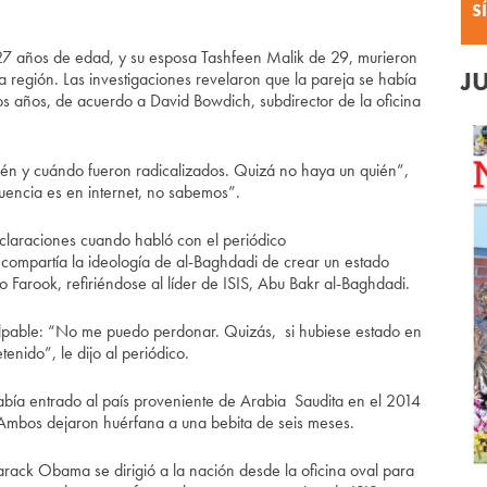
S
7 años de edad, y su esposa Tashfeen Malik de 29, murieron
J
 la región. Las investigaciones revelaron que la pareja se había
dos años, de acuerdo a David Bowdich, subdirector de la oficina
én y cuándo fueron radicalizados. Quizá no haya un quién”,
cuencia es en internet, no sabemos”.
claraciones cuando habló con el periódico
e compartía la ideología de al-Baghdadi de crear un estado
o Farook, refiriéndose al líder de ISIS, Abu Bakr al-Baghdadi.
culpable: “No me puedo perdonar. Quizás, si hubiese estado en
nido”, le dijo al periódico.
bía entrado al país proveniente de Arabia Saudita en el 2014
Ambos dejaron huérfana a una bebita de seis meses.
arack Obama se dirigió a la nación desde la oficina oval para