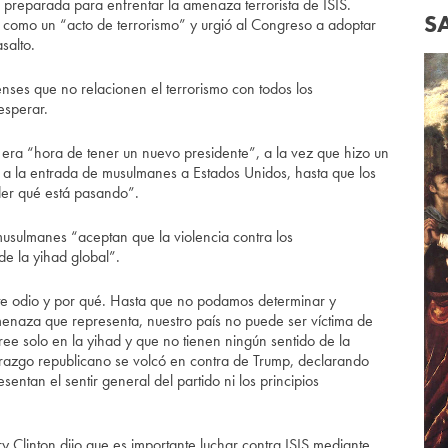
tá preparada para enfrentar la amenaza terrorista de ISIS.
S
a, como un “acto de terrorismo” y urgió al Congreso a adoptar
salto.
denses que no relacionen el terrorismo con todos los
esperar.
era “hora de tener un nuevo presidente”, a la vez que hizo un
” a la entrada de musulmanes a Estados Unidos, hasta que los
r qué está pasando”.
usulmanes “aceptan que la violencia contra los
de la yihad global”.
e odio y por qué. Hasta que no podamos determinar y
naza que representa, nuestro país no puede ser víctima de
e solo en la yihad y que no tienen ningún sentido de la
erazgo republicano se volcó en contra de Trump, declarando
entan el sentir general del partido ni los principios
ary Clinton dijo que es importante luchar contra ISIS mediante