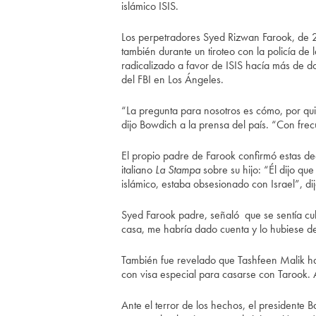
islámico ISIS.
Los perpetradores Syed Rizwan Farook, de 2
también durante un tiroteo con la policía de
radicalizado a favor de ISIS hacía más de 
del FBI en Los Ángeles.
“La pregunta para nosotros es cómo, por qui
dijo Bowdich a la prensa del país. “Con fre
El propio padre de Farook confirmó estas de
italiano
La Stampa
sobre su hijo: “Él dijo qu
islámico, estaba obsesionado con Israel”, dij
Syed Farook padre, señaló que se sentía 
casa, me habría dado cuenta y lo hubiese dete
También fue revelado que Tashfeen Malik ha
con visa especial para casarse con Tarook. 
Ante el terror de los hechos, el presidente B