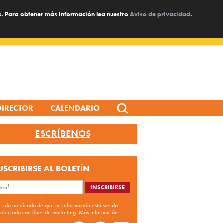
s. Para obtener más información lea nuestro
Aviso de privacidad
.
Search
DIRECTOR
CALENDARIO
for:
ESCRÍBENOS
USCRIBIRSE AL BOLETÍN
 sido notificado de que mi información está siendo
colectada con fines de marketing.
Más información