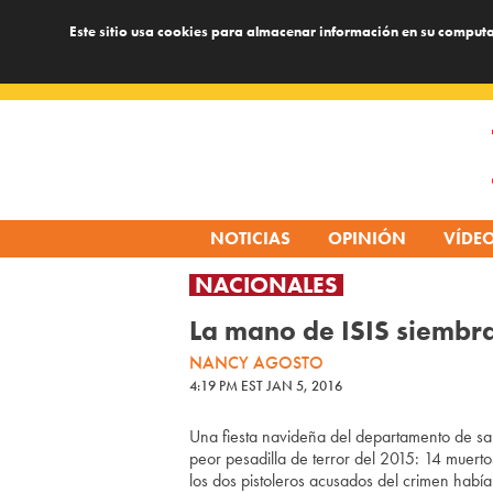
Este sitio usa cookies para almacenar información en su computa
Skip
to
content
NOTICIAS
OPINIÓN
VÍDE
NACIONALES
La mano de ISIS siembra 
NANCY AGOSTO
4:19 PM EST JAN 5, 2016
Una fiesta navideña del departamento de sal
peor pesadilla de terror del 2015: 14 muerto
los dos pistoleros acusados del crimen habi