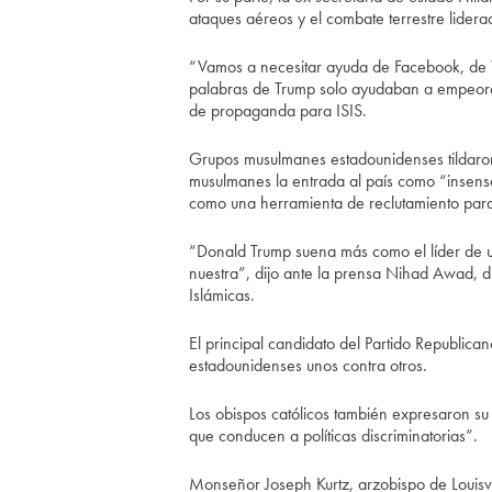
ataques aéreos y el combate terrestre liderad
“Vamos a necesitar ayuda de Facebook, de Yo
palabras de Trump solo ayudaban a empeorar 
de propaganda para ISIS.
Grupos musulmanes estadounidenses tildaron
musulmanes la entrada al país como “insensa
como una herramienta de reclutamiento para 
“Donald Trump suena más como el líder de 
nuestra”, dijo ante la prensa Nihad Awad, d
Islámicas.
El principal candidato del Partido Republican
estadounidenses unos contra otros.
Los obispos católicos también expresaron s
que conducen a políticas discriminatorias”.
Monseñor Joseph Kurtz, arzobispo de Louisv