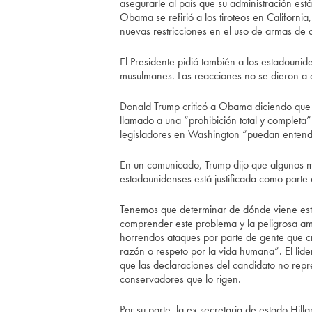
asegurarle al país que su administración es
Obama se refirió a los tiroteos en Californi
nuevas restricciones en el uso de armas de a
El Presidente pidió también a los estadouni
musulmanes. Las reacciones no se dieron a 
Donald Trump criticó a Obama diciendo que 
llamado a una “prohibición total y completa
legisladores en Washington “puedan entende
En un comunicado, Trump dijo que algunos m
estadounidenses está justificada como parte 
Tenemos que determinar de dónde viene est
comprender este problema y la peligrosa ame
horrendos ataques por parte de gente que cre
razón o respeto por la vida humana”. El lid
que las declaraciones del candidato no repres
conservadores que lo rigen.
Por su parte, la ex secretaria de estado Hill