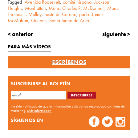
Tagged
Avenida Roosevelt
,
comité hispano
,
Jackson
Heights
,
Manhattan
,
Mons. Charles R. McDonnell
,
Mons.
Thomas E. Molloy
,
oeste de Corona
,
padre James
McMahon
,
Queens
,
Santa Juana de Arco
< anterior
siguiente >
PARA MÁS VÍDEOS
ESCRÍBENOS
SUSCRIBIRSE AL BOLETÍN
He sido notificado de que mi información está siendo recolectada con fines de
marketing.
Más información
SÍGUENOS EN