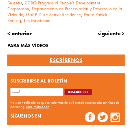
Queens
,
CCBQ Progress of People's Development
Corporation
,
Departamento de Preservación y Desarrollo de la
Vivienda
,
Gail P. Duke Senior Residence
,
Padre Patrick
Keating
,
Tim McManus
< anterior
siguiente >
PARA MÁS VÍDEOS
ESCRÍBENOS
SUSCRIBIRSE AL BOLETÍN
He sido notificado de que mi información está siendo recolectada con fines de
marketing.
Más información
SÍGUENOS EN