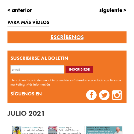
< anterior
siguiente >
PARA MÁS VÍDEOS
ESCRÍBENOS
SUSCRIBIRSE AL BOLETÍN
He sido notificado de que mi información está siendo recolectada con fines de
marketing.
Más información
SÍGUENOS EN
JULIO 2021