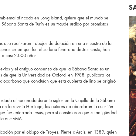
S
ambiental afincado en Long Island, quiere que el mundo se
a Sábana Santa de Turín es un fraude urdido por bromistas
os que realizaron trabajos de datación en una muestra de la
lgunos creen que fue el sudario funerario de Jesucristo, han
e a casi 2.000 años.
previas y el antiguo consenso de que la Sábana Santa es un
ués de que la Universidad de Oxford, en 1988, publicara los
diocarbono que concluían que esta cubierta de lino se originó
a estado almacenada durante siglos en la Capilla de la Sábana
do en la revista Heritage, los autores no abordaron la cuestión
 que fue enterrado Jesús, pero sí constataron que su antigüedad
a que vivió.
cación por el obispo de Troyes, Pierre d’Arcis, en 1389, quien