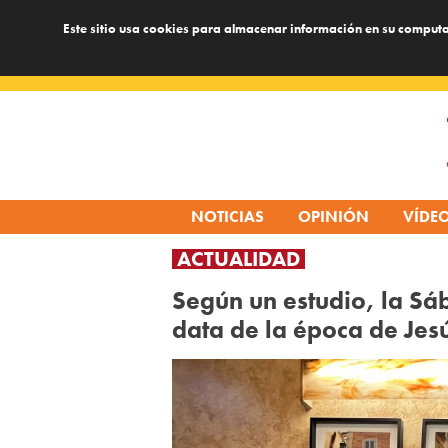
Este sitio usa cookies para almacenar información en su computa
Skip
to
content
NOTICIAS
OPINIÓN
VÍDE
ACTUALIDAD
Según un estudio, la Sá
data de la época de Jes