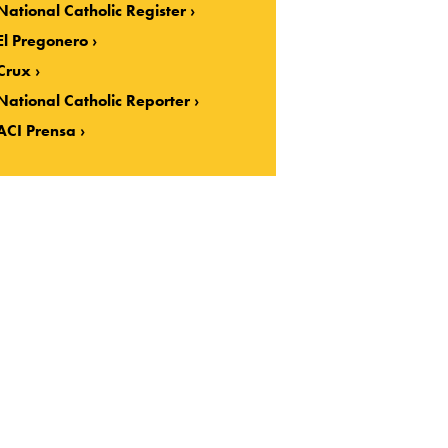
National Catholic Register
El Pregonero
Crux
National Catholic Reporter
ACI Prensa