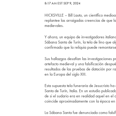
8:17 AM EST SEP 9, 2024
HICKSVILLE – Bill Lauto, un científico medio
replantee las arraigadas creencias de que l
medievales.
Y ahora, un equipo de investigadores italian
Sábana Santa de Turín, la tela de lino que a
confirmado que la reliquia puede remontars
Sus hallazgos desafían las investigaciones 
artefacto medieval y una falsificación desp
resultados de las pruebas de datación por ra
en la Europa del siglo XIII.
Esta supuesta tela funeraria de Jesucristo h
Santa de Turín, Italia. En un estudio publica
de si el sudario era en realidad aquel en el
coincide aproximadamente con la época en l
La Sábana Santa fue denunciada como falsifi