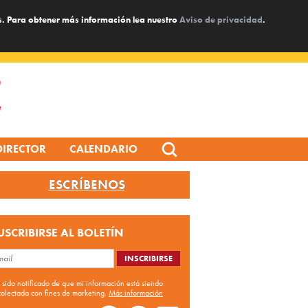
s. Para obtener más información lea nuestro
Aviso de privacidad
.
Search
DIRECTOR
CALENDARIO
for:
ESCRÍBENOS
USCRIBIRSE AL BOLETÍN
 sido notificado de que mi información está siendo
colectada con fines de marketing.
Más información