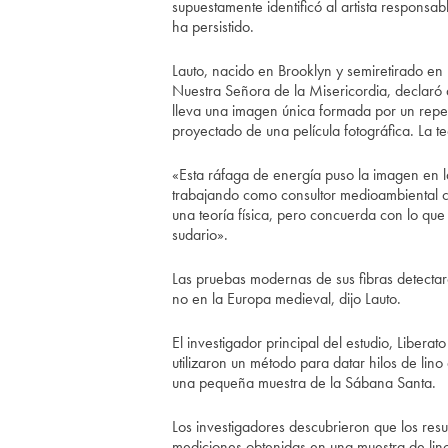
supuestamente identificó al artista responsa
ha persistido.
Lauto, nacido en Brooklyn y semiretirado en
Nuestra Señora de la Misericordia, declaró 
lleva una imagen única formada por un repen
proyectado de una película fotográfica. La t
«Esta ráfaga de energía puso la imagen en la 
trabajando como consultor medioambiental c
una teoría física, pero concuerda con lo qu
sudario».
Las pruebas modernas de sus fibras detectaro
no en la Europa medieval, dijo Lauto.
El investigador principal del estudio, Liberato
utilizaron un método para datar hilos de lin
una pequeña muestra de la Sábana Santa.
Los investigadores descubrieron que los resu
mediciones obtenidas en una muestra de lino c