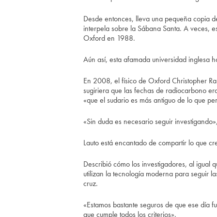
Desde entonces, lleva una pequeña copia de 
interpela sobre la Sábana Santa. A veces, es
Oxford en 1988.
Aún así, esta afamada universidad inglesa ha
En 2008, el físico de Oxford Christopher R
sugiriera que las fechas de radiocarbono er
«que el sudario es más antiguo de lo que pe
«Sin duda es necesario seguir investigando
Lauto está encantado de compartir lo que cr
Describió cómo los investigadores, al igual q
utilizan la tecnología moderna para seguir la
cruz.
«Estamos bastante seguros de que ese día fue 
que cumple todos los criterios».