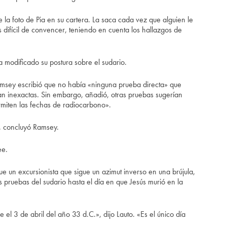
la foto de Pia en su cartera. La saca cada vez que alguien le
 difícil de convencer, teniendo en cuenta los hallazgos de
 modificado su postura sobre el sudario.
amsey escribió que no había «ninguna prueba directa» que
an inexactas. Sin embargo, añadió, otras pruebas sugerían
rmiten las fechas de radiocarbono».
», concluyó Ramsey.
ee.
ue un excursionista que sigue un azimut inverso en una brújula,
s pruebas del sudario hasta el día en que Jesús murió en la
el 3 de abril del año 33 d.C.», dijo Lauto. «Es el único día