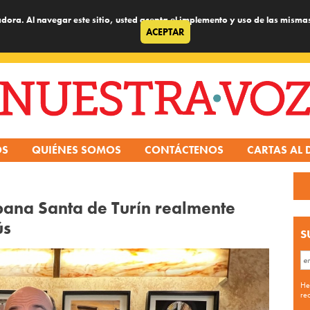
dora. Al navegar este sitio, usted acepta el implemento y uso de las misma
ACEPTAR
OS
QUIÉNES SOMOS
CONTÁCTENOS
CARTAS AL 
bana Santa de Turín realmente
ús
S
He
re