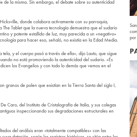
ble de la misma. Sin embargo, el debate sobre su autenticidad
 Hicksville, donde colabora activamente con su parroquia,
San
a The Tablet que la nueva tecnología demuestra que el sudario
com
tino y potente estallido de luz, muy parecida a un «negativo»
por
ecnología para hacer eso, señaló, no existía en la Edad Media.
P
tela, y el cuerpo pasó a través de ella», dijo Lauto, que sigue
uando no está promoviendo la autenticidad del sudario. «Es
e dicen los Evangelios y con todo lo demás que vemos en el
n granos de polen que existían en la Tierra Santa del siglo I,
 De Caro, del Instituto de Cristalografía de Italia, y sus colegas
o antiguos inspeccionando sus degradaciones estructurales en
ltados del análisis eran «totalmente compatibles» con las
uya datación, según los registros históricos, se sitúa entre los