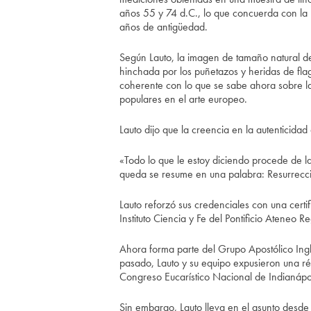
años 55 y 74 d.C., lo que concuerda con la 
años de antigüedad.
Según Lauto, la imagen de tamaño natural de
hinchada por los puñetazos y heridas de fla
coherente con lo que se sabe ahora sobre las
populares en el arte europeo.
Lauto dijo que la creencia en la autenticidad 
«Todo lo que le estoy diciendo procede de l
queda se resume en una palabra: Resurrecc
Lauto reforzó sus credenciales con una cert
Instituto Ciencia y Fe del Pontificio Ateneo 
Ahora forma parte del Grupo Apostólico In
pasado, Lauto y su equipo expusieron una rép
Congreso Eucarístico Nacional de Indianápol
Sin embargo, Lauto lleva en el asunto desde 