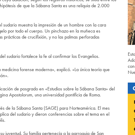
hipótesis de que la Sábana Santa es una reliquia de 2.000
l sudario muestra la impresión de un hombre con la cara
gelo por todo el cuerpo. Un pinchazo en la muñeca es
 prácticas de crucifixión, y no las palmas perforadas
Est
del sudario fortalece la fe al confirmar los Evangelios.
Ada
con
a medicina forense moderna», explicó. «La única teoría que
Nue
ión».
ificación de posgrado en «Estudios sobre la Sábana Santa» del
Regina Apostolorum, una universidad pontificia de Roma.
glés de la Sábana Santa (SAGE) para Norteamérica. El mes
lica del sudario y dieron conferencias sobre el tema en el
is.
su juventud. Su familia pertenecía a la parroquia de San