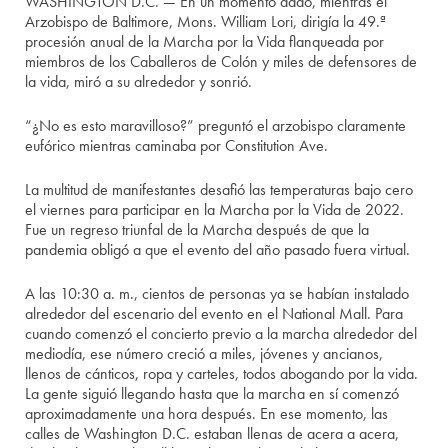
WASHINGTON D.C. — En un momento dado, mientras el
Arzobispo de Baltimore, Mons. William Lori, dirigía la 49.ª
procesión anual de la Marcha por la Vida flanqueada por
miembros de los Caballeros de Colón y miles de defensores de
la vida, miró a su alrededor y sonrió.
“¿No es esto maravilloso?” preguntó el arzobispo claramente
eufórico mientras caminaba por Constitution Ave.
La multitud de manifestantes desafió las temperaturas bajo cero
el viernes para participar en la Marcha por la Vida de 2022.
Fue un regreso triunfal de la Marcha después de que la
pandemia obligó a que el evento del año pasado fuera virtual.
A las 10:30 a. m., cientos de personas ya se habían instalado
alrededor del escenario del evento en el National Mall. Para
cuando comenzó el concierto previo a la marcha alrededor del
mediodía, ese número creció a miles, jóvenes y ancianos,
llenos de cánticos, ropa y carteles, todos abogando por la vida.
La gente siguió llegando hasta que la marcha en sí comenzó
aproximadamente una hora después. En ese momento, las
calles de Washington D.C. estaban llenas de acera a acera,