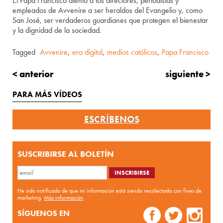
El Papa Francisco alentó a los directores, periodistas y
empleados de Avvenire a ser heraldos del Evangelio y, como
San José, ser verdaderos guardianes que protegen el bienestar
y la dignidad de la sociedad.
Tagged
Avvenire
,
era digital
,
medios católicos
,
Papa Francisco
< anterior
siguiente >
PARA MÁS VÍDEOS
ESCRÍBENOS
SUSCRIBIRSE AL BOLETÍN
He sido notificado de que mi información está siendo recolectada con fines de
marketing.
Más información
SÍGUENOS EN