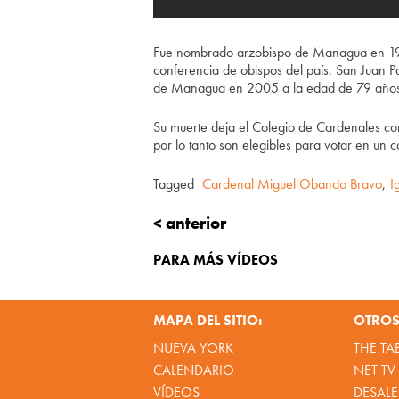
Fue nombrado arzobispo de Managua en 1970
conferencia de obispos del país. San Juan P
de Managua en 2005 a la edad de 79 años
Su muerte deja el Colegio de Cardenales co
por lo tanto son elegibles para votar en un 
Tagged
Cardenal Miguel Obando Bravo
,
I
< anterior
PARA MÁS VÍDEOS
MAPA DEL SITIO:
OTROS 
NUEVA YORK
THE TA
CALENDARIO
NET TV
VÍDEOS
DESALE