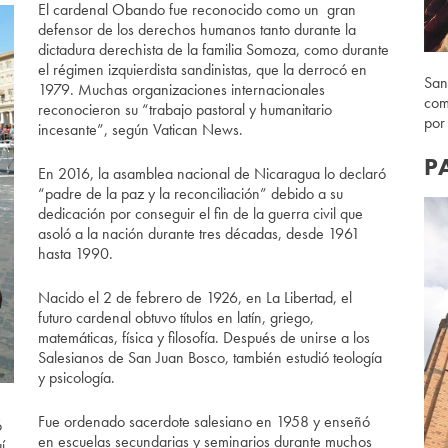
El cardenal Obando fue reconocido como un gran
defensor de los derechos humanos tanto durante la
dictadura derechista de la familia Somoza, como durante
el régimen izquierdista sandinistas, que la derrocó en
San
1979. Muchas organizaciones internacionales
com
reconocieron su “trabajo pastoral y humanitario
por
incesante”, según Vatican News.
P
En 2016, la asamblea nacional de Nicaragua lo declaró
“padre de la paz y la reconciliación” debido a su
dedicación por conseguir el fin de la guerra civil que
asoló a la nación durante tres décadas, desde 1961
hasta 1990.
Nacido el 2 de febrero de 1926, en La Libertad, el
futuro cardenal obtuvo títulos en latín, griego,
matemáticas, física y filosofía. Después de unirse a los
Salesianos de San Juan Bosco, también estudió teología
y psicología.
Fue ordenado sacerdote salesiano en 1958 y enseñó
ó
en escuelas secundarias y seminarios durante muchos
í