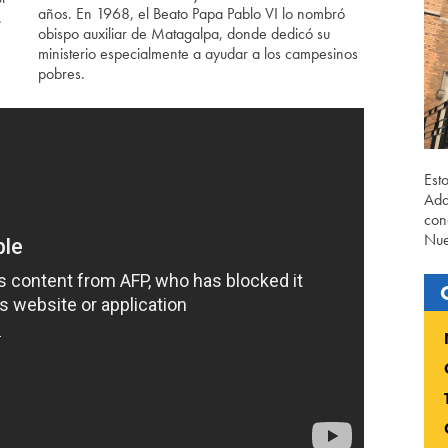
años. En 1968, el Beato Papa Pablo VI lo nombró
.
obispo auxiliar de Matagalpa, donde dedicó su
ministerio especialmente a ayudar a los campesinos
pobres.
Est
Ada
con
Nue