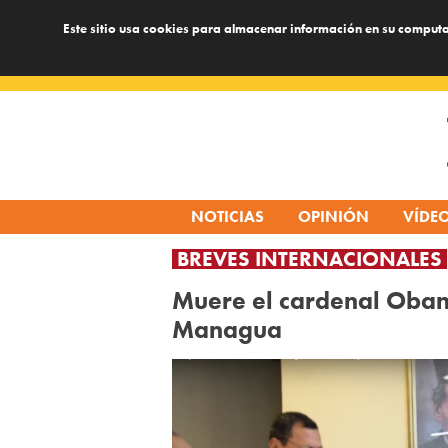
Este sitio usa cookies para almacenar información en su computa
Skip
to
content
NOTICIAS
OPINIÓN
VÍDE
BREVES INTERNACIONALES
Muere el cardenal Oban
Managua