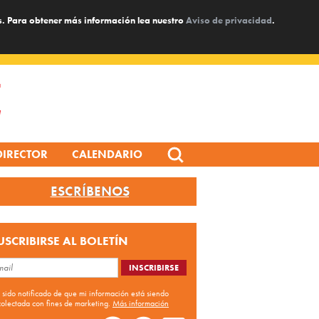
s. Para obtener más información lea nuestro
Aviso de privacidad
.
Search
DIRECTOR
CALENDARIO
for:
ESCRÍBENOS
USCRIBIRSE AL BOLETÍN
 sido notificado de que mi información está siendo
colectada con fines de marketing.
Más información