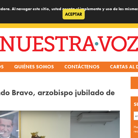
dora. Al navegar este sitio, usted acepta el implemento y uso de las misma
ACEPTAR
OS
QUIÉNES SOMOS
CONTÁCTENOS
CARTAS AL 
do Bravo, arzobispo jubilado de
S
He
re