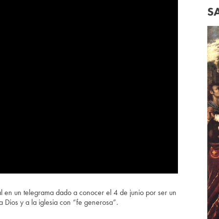
S
al en un telegrama dado a conocer el 4 de junio por ser un
a Dios y a la iglesia con “fe generosa”.