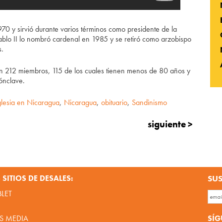
 y sirvió durante varios términos como presidente de la
ablo II lo nombró cardenal en 1985 y se retiró como arzobispo
.
n 212 miembros, 115 de los cuales tienen menos de 80 años y
cónclave.
glesia en Nicaragua
,
Nicaragua
,
obituario
,
Sandinismo
siguiente >
SITIOS DE DESALES:
SUS
BLET
SÍG
S MEDIA