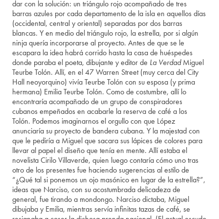
dar con la solución: un triángulo rojo acompañado de tres
barras azules por cada departamento de la isla en aquellos días
(occidental, central y oriental) separadas por dos barras
blancas. Y en medio del triángulo rojo, la estrella, por si algún
ninja quería incorporarse al proyecto. Antes de que se le
escapara la idea habrá corrido hasta la casa de huéspedes
donde paraba el poeta, dibujante y editor de
La Verdad
Miguel
Teurbe Tolón. Allí, en el 47 Warren Street (muy cerca del City
Hall neoyorquino) vivía Teurbe Tolón con su esposa (y prima
hermana) Emilia Teurbe Tolón. Como de costumbre, allí lo
encontraría acompañado de un grupo de conspiradores
cubanos empeñados en acabarle la reserva de café a los
Tolón. Podemos imaginarnos el orgullo con que López
anunciaría su proyecto de bandera cubana. Y la majestad con
que le pediría a Miguel que sacara sus lápices de colores para
llevar al papel el diseño que tenía en mente. Allí estaba el
novelista Cirilo Villaverde, quien luego contaría cómo uno tras
otro de los presentes fue haciendo sugerencias al estilo de
“¿Qué tal si ponemos un ojo masónico en lugar de la estrella?”,
ideas que Narciso, con su acostumbrada delicadeza de
general, fue tirando a mondongo. Narciso dictaba, Miguel
dibujaba y Emilia, mientras servía infinitas tazas de café, se
resignaba a coser la dichosa prenda nacional. (El actual escudo