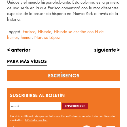
Unidos y el mundo hispanohablante. Esta columna es la primera
de una serie en la que Enrisco comentará con humor diferentes
aspectos de la presencia hispana en Nueva York a través de la
historia.
Tagged
Enrisco
,
Historia
,
Historia se escribe con H de
humor
,
humor
,
Narciso López
< anterior
siguiente >
PARA MÁS VÍDEOS
ESCRÍBENOS
SUSCRIBIRSE AL BOLETÍN
He sido notificado de que mi información está siendo recolectada con fines de
marketing.
Más información