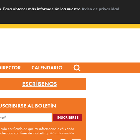
s. Para obtener más información lea nuestro
Aviso de privacidad
.
Search
DIRECTOR
CALENDARIO
for:
ESCRÍBENOS
USCRIBIRSE AL BOLETÍN
 sido notificado de que mi información está siendo
colectada con fines de marketing.
Más información