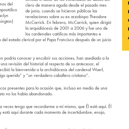
nos del
clero de manera aguda desde el pasado mes
apostólico
de junio, cuando se hicieron públicas las
aclyn
revelaciones sobre su ex arzobispo Theodore
ington)
McCarrick. En febrero, McCarrick, quien dirigió
la arquidiócesis de 2001 a 2006 y fue uno de
los cardenales católicos más importantes e
 del estado clerical por el Papa Francisco después de un juicio
én podría conocer y encubrir sus acciones, han asediado a la
una revisión del historial al respecto de su antecesor, el
cibió la bienvenida a la archidiócesis del cardenal Wuerl,
go querido” y “un verdadero caballero cristiano”.
cos presentes para la ocasión que, incluso en medio de una
risto no los había abandonado.
a veces tengo que recordarme a mí mismo, que Él está aquí. Él
 y está aquí durante cada momento de incertidumbre, enojo,