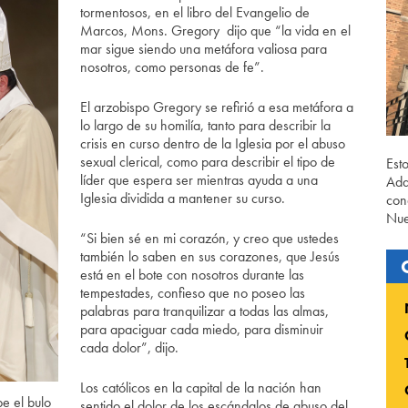
tormentosos, en el libro del Evangelio de
Marcos, Mons. Gregory dijo que “la vida en el
mar sigue siendo una metáfora valiosa para
nosotros, como personas de fe”.
El arzobispo Gregory se refirió a esa metáfora a
lo largo de su homilía, tanto para describir la
crisis en curso dentro de la Iglesia por el abuso
sexual clerical, como para describir el tipo de
Est
líder que espera ser mientras ayuda a una
Ada
Iglesia dividida a mantener su curso.
con
Nue
“Si bien sé en mi corazón, y creo que ustedes
también lo saben en sus corazones, que Jesús
está en el bote con nosotros durante las
tempestades, confieso que no poseo las
palabras para tranquilizar a todas las almas,
para apaciguar cada miedo, para disminuir
cada dolor”, dijo.
Los católicos en la capital de la nación han
e el bulo
sentido el dolor de los escándalos de abuso del