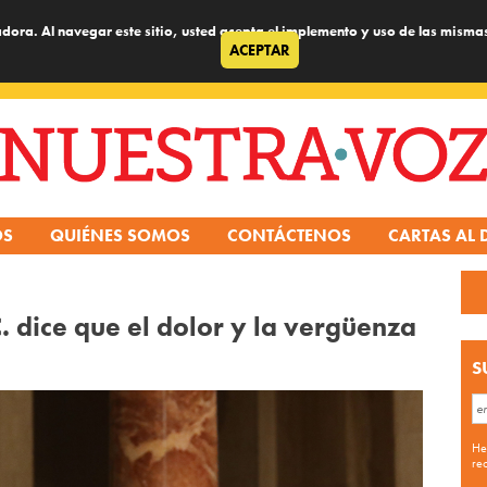
dora. Al navegar este sitio, usted acepta el implemento y uso de las misma
ACEPTAR
OS
QUIÉNES SOMOS
CONTÁCTENOS
CARTAS AL 
 dice que el dolor y la vergüenza
S
He
re