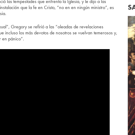
ó las tempestades que enfrenta la Iglesia, y le dijo a las
S
talación que la fe en Cristo, “no en en ningún ministro”, es
sia.
al”, Gregory se refirió a las “oleadas de revelaciones
ue incluso los más devotos de nosotros se vuelvan temerosos y,
ar en pánico”.