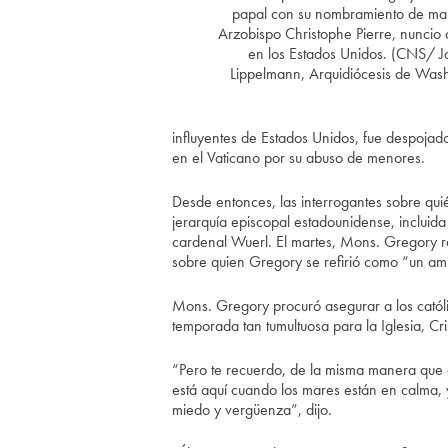
papal con su nombramiento de ma
Arzobispo Christophe Pierre, nuncio 
en los Estados Unidos. (CNS/ J
Lippelmann, Arquidiócesis de Wash
influyentes de Estados Unidos, fue despojado
en el Vaticano por su abuso de menores.
Desde entonces, las interrogantes sobre qui
jerarquía episcopal estadounidense, incluida 
cardenal Wuerl. El martes, Mons. Gregory re
sobre quien Gregory se refirió como “un ami
Mons. Gregory procuró asegurar a los católi
temporada tan tumultuosa para la Iglesia, C
“Pero te recuerdo, de la misma manera que 
está aquí cuando los mares están en calma,
miedo y vergüenza”, dijo.