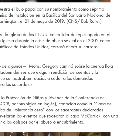
uestra el bulo papal con su nombramiento como séptimo
sa de instalación en la Basílica del Santuario Nacional de
shington, el 21 de mayo de 2019. (CNS/ Bob Roller)
n la Iglesia de los EE.UU. como líder del episcopado en el
Iglesia durante la crisis de abuso sexual en el 2002 como
tólicos de Estados Unidos, cerrará ahora su carrera
 de algunos—, Mons. Gregory caminó sobre la cuerda floja
estadounidenses que exigían rendición de cuentas y la
o que se mostraban reacios a ceder a las demandas
ra los sacerdotes.
a la Protección de Niños y Jóvenes de la Conferencia de
CCB, por sus siglas en inglés), conocida como la “Carta de
tica de “tolerancia cero” con los sacerdotes declarados
evelaron los eventos que rodearon al caso McCarrick, con una
r a los obispos por el abuso o encubrimiento.