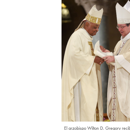
El arzobispo Wilton D. Gregory recib