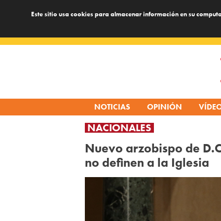
Este sitio usa cookies para almacenar información en su computa
Skip
to
content
NOTICIAS
OPINIÓN
VÍDE
NACIONALES
Nuevo arzobispo de D.C.
no definen a la Iglesia