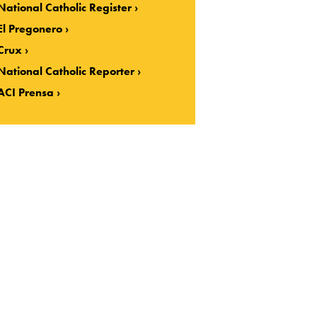
National Catholic Register
El Pregonero
Crux
National Catholic Reporter
ACI Prensa