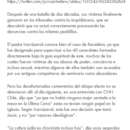
https://twitter.com/jccruzchellew/status/1131542743342362624
Después de una batalla de dos décadas, sus víctimas finalmente
ganaron en los tribunales contra la arquidiócesis, que se
descubrió que no actuó correctamente procesando las
denuncias contra los infames pedófilos.
El padre Irarrázaval conoce bien el caso de Karadima, ya que
fue designado para supervisar a los 40 sacerdotes formados
directamente bajo la guía espiritual de este, muchos de los
cuales fueron víctimas de sus abusos de poder, conciencia e
incluso sexual, mientras algunos de ellos también son acusados
por sus antiguos compañeros de seminario como abusadores.
Pero los desafortunados comentarios del obispo electo no se
detuvieron allí: al día siguiente, en una entrevista con CNN
Chile, dijo que “ya que no había ninguna mujer sentada a la
mesa en la Última Cena” estas no tenían ningún papel en la
Iglesia. Según Irarrázaval, esta fue una decisión que tomó
Jesús, y no “por razones ideológicas”.
“La cultura judía es chovinista incluso hoy”, dijo unos segundos