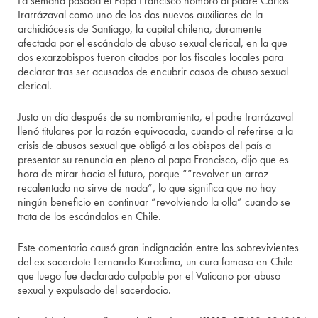
La semana pasada el Papa Francisco nombró al padre Carlos
Irarrázaval como uno de los dos nuevos auxiliares de la
archidiócesis de Santiago, la capital chilena, duramente
afectada por el escándalo de abuso sexual clerical, en la que
dos exarzobispos fueron citados por los fiscales locales para
declarar tras ser acusados de encubrir casos de abuso sexual
clerical.
Justo un día después de su nombramiento, el padre Irarrázaval
llenó titulares por la razón equivocada, cuando al referirse a la
crisis de abusos sexual que obligó a los obispos del país a
presentar su renuncia en pleno al papa Francisco, dijo que es
hora de mirar hacia el futuro, porque “”revolver un arroz
recalentado no sirve de nada”, lo que significa que no hay
ningún beneficio en continuar “revolviendo la olla” cuando se
trata de los escándalos en Chile.
Este comentario causó gran indignación entre los sobrevivientes
del ex sacerdote Fernando Karadima, un cura famoso en Chile
que luego fue declarado culpable por el Vaticano por abuso
sexual y expulsado del sacerdocio.