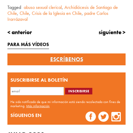
Tagged
abuso sexual clerical
,
Archidiócesis de Santiago de
Chile
,
Chile
,
Crisis de la Iglesia en Chile
,
padre Carlos
Irarrázaval
< anterior
siguiente >
PARA MÁS VÍDEOS
ESCRÍBENOS
SUSCRIBIRSE AL BOLETÍN
He sido notificado de que mi información está siendo recolectada con fines de
marketing.
Más información
SÍGUENOS EN