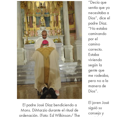
“Decía que
sentía que yo
necesitaba a
Dios”, dice el
padre Díaz.
“No estaba
caminando
por el
camino
correcto.
Estaba
viviendo
según la
gente que
me rodeaba,
pero no a la
manera de
Dios”.
El joven José
El padre José Díaz bendiciendo a
siguió su
Mons. DiMarzio durante el ritual de
consejo y
ordenación. (Foto: Ed Wilkinson/ The