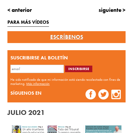
< anterior
siguiente >
PARA MÁS VÍDEOS
ESCRÍBENOS
SUSCRIBIRSE AL BOLETÍN
He sido notificado de que mi información está siendo recolectada con fines de
marketing.
Más información
SÍGUENOS EN
JULIO 2021