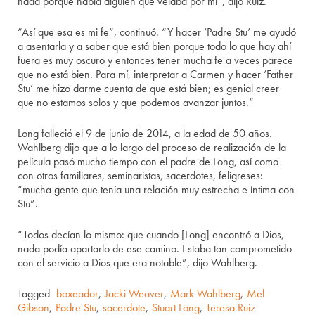
nada porque había alguien que velaba por mí”, dijo Ruiz.
“Así que esa es mi fe”, continuó. “Y hacer ‘Padre Stu’ me ayudó
a asentarla y a saber que está bien porque todo lo que hay ahí
fuera es muy oscuro y entonces tener mucha fe a veces parece
que no está bien. Para mí, interpretar a Carmen y hacer ‘Father
Stu’ me hizo darme cuenta de que está bien; es genial creer
que no estamos solos y que podemos avanzar juntos.”
Long falleció el 9 de junio de 2014, a la edad de 50 años.
Wahlberg dijo que a lo largo del proceso de realización de la
película pasó mucho tiempo con el padre de Long, así como
con otros familiares, seminaristas, sacerdotes, feligreses:
“mucha gente que tenía una relación muy estrecha e íntima con
Stu”.
“Todos decían lo mismo: que cuando [Long] encontró a Dios,
nada podía apartarlo de ese camino. Estaba tan comprometido
con el servicio a Dios que era notable”, dijo Wahlberg.
Tagged
boxeador
,
Jacki Weaver
,
Mark Wahlberg
,
Mel
Gibson
,
Padre Stu
,
sacerdote
,
Stuart Long
,
Teresa Ruiz