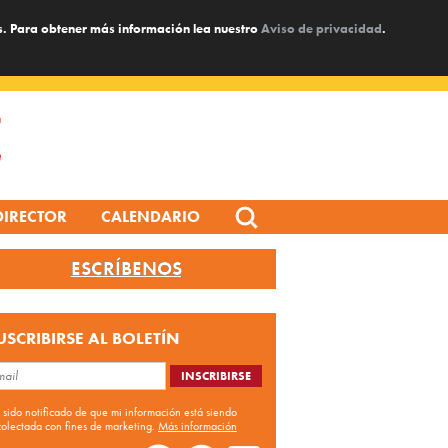
s. Para obtener más información lea nuestro
Aviso de privacidad
.
Search
DIRECTOR
CALENDARIO
for:
ESCRÍBENOS
USCRIBIRSE AL BOLETÍN
 sido notificado de que mi información está siendo
colectada con fines de marketing.
Más información