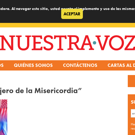
dora. Al navegar este sitio, usted acepta el implemento y uso de las misma
ACEPTAR
OS
QUIÉNES SOMOS
CONTÁCTENOS
CARTAS AL 
ero de la Misericordia”
S
He
re