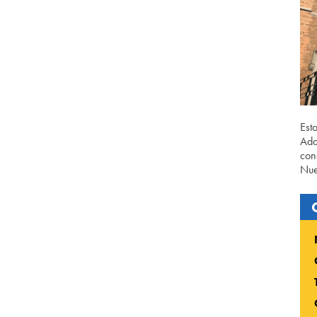
Est
Ada
con
Nue