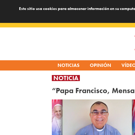
Este sitio usa cookies para almacenar información en su computa
Skip
to
content
NOTICIAS
OPINIÓN
VÍDE
NOTICIA
“Papa Francisco, Mensaj