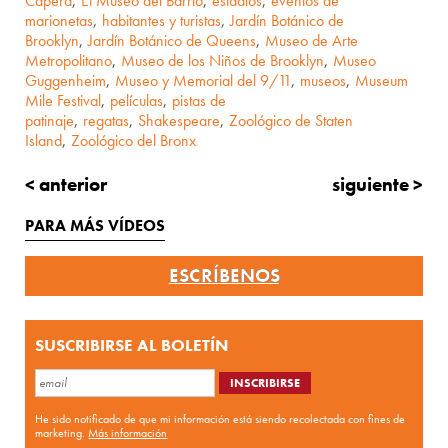
Capera
,
El Museo del Barrio
,
estadios
,
eventos de
marionetas
,
habitantes y turistas
,
Jardín Botánico de
Brooklyn
,
Jardín Botánico de Queens
,
Museo de Arte
Metropolitano
,
Museo de los Niños de Brooklyn
,
Museo
Guggenheim
,
Museo y Memorial del 9/11
,
museos
,
Museum
Mile Festival
,
películas
,
pistas de
patinaje
,
regatas
,
Shakespeare
,
Zoológico de Staten
Island
,
Zoológico del Bronx
< anterior
siguiente >
PARA MÁS VÍDEOS
ESCRÍBENOS
SUSCRIBIRSE AL BOLETÍN
He sido notificado de que mi información está siendo recolectada con fines de
marketing.
Más información