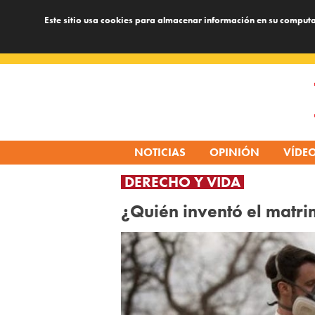
Este sitio usa cookies para almacenar información en su computa
Skip
to
content
NOTICIAS
OPINIÓN
VÍDE
DERECHO Y VIDA
¿Quién inventó el matri