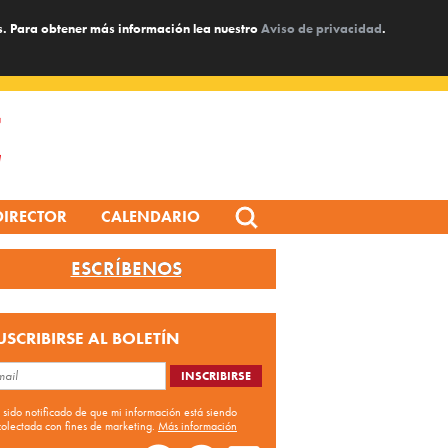
s. Para obtener más información lea nuestro
Aviso de privacidad
.
Search
DIRECTOR
CALENDARIO
for:
ESCRÍBENOS
USCRIBIRSE AL BOLETÍN
 sido notificado de que mi información está siendo
colectada con fines de marketing.
Más información