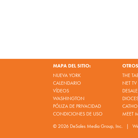
MAPA DEL SITIO:
OTROS 
NUEVA YORK
THE TA
CALENDARIO
NET TV
VÍDEOS
DESALE
WASHINGTON
DIOCE
PÓLIZA DE PRIVACIDAD
CATHOL
CONDICIONES DE USO
MEET 
© 2026
DeSales Media Group, Inc.
|
We