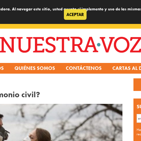
dora. Al navegar este sitio, usted acepta el implemento y uso de las misma
ACEPTAR
OS
QUIÉNES SOMOS
CONTÁCTENOS
CARTAS AL 
monio civil?
S
He
re