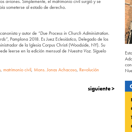
los aviones. Simplemente, el matrimonio civil surgió y se
bía someterse al estado de derecho.
canonista y autor de
“Due Process in Church Administration.
rds”
, Pamplona 2018. Es Juez Eclesiástico, Delegado de los
nistrador de la Iglesia Corpus Christi (Woodside, NY). Su
ede leerse en la edición mensual de
Nuestra Voz
. Síguelo
Est
Ada
con
o
,
matrimonio civil
,
Mons. Jonas Achacoso
,
Revolución
Nue
siguiente >