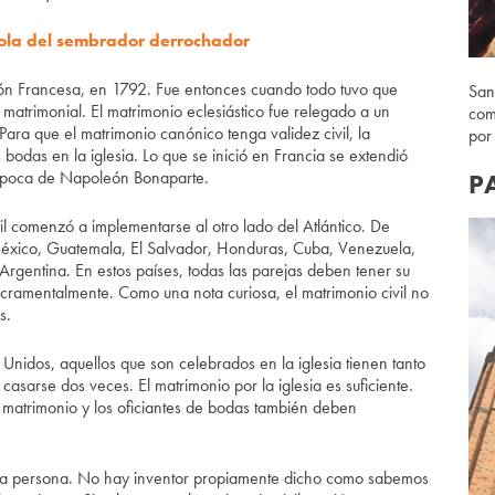
ola del sembrador derrochador
ución Francesa, en 1792. Fue entonces cuando todo tuvo que
San
e matrimonial. El matrimonio eclesiástico fue relegado a un
com
Para que el matrimonio canónico tenga validez civil, la
por
 bodas en la iglesia. Lo que se inició en Francia se extendió
 época de Napoleón Bonaparte.
P
il comenzó a implementarse al otro lado del Atlántico. De
México, Guatemala, El Salvador, Honduras, Cuba, Venezuela,
Argentina. En estos países, todas las parejas deben tener su
acramentalmente. Como una nota curiosa, el matrimonio civil no
s.
 Unidos, aquellos que son celebrados en la iglesia tienen tanto
asarse dos veces. El matrimonio por la iglesia es suficiente.
 matrimonio y los oficiantes de bodas también deben
una persona. No hay inventor propiamente dicho como sabemos