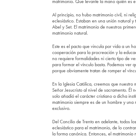
matrimonio. Que levante la mano quién es el 
Al principio, no hubo matrimonio civil, ni r
eclesiástico. Estaban en una unión natural y
Abel y Set. El matrimonio de nuestros primer
matrimonio natural.
Este es el pacto que vincula por vida a un h
cooperación para la procreación y la educac
no requiere formalidades ni cierto tipo de ve
para formar el vínculo basta. Podemos ver que
porque obviamente tratan de romper el víncu
En la Iglesia Católica, creemos que nuestro
Señor Jesucristo al nivel de sacramento. Él 
solo añadió el carácter cristiano a dicha inst
matrimonio siempre es de un hombre y una mu
exclusivo.
Del Concilio de Trento en adelante, todos los
eclesiástico para el matrimonio, de lo contrar
la forma canónica. Entonces, el matrimonio n