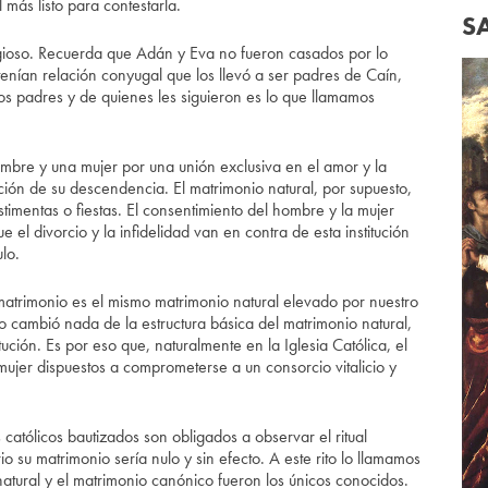
más listo para contestarla.
S
eligioso. Recuerda que Adán y Eva no fueron casados por lo
 tenían relación conyugal que los llevó a ser padres de Caín,
os padres y de quienes les siguieron es lo que llamamos
ombre y una mujer por una unión exclusiva en el amor y la
ión de su descendencia. El matrimonio natural, por supuesto,
stimentas o fiestas. El consentimiento del hombre y la mujer
 el divorcio y la infidelidad van en contra de esta institución
lo.
 matrimonio es el mismo matrimonio natural elevado por nuestro
no cambió nada de la estructura básica del matrimonio natural,
itución. Es por eso que, naturalmente en la Iglesia Católica, el
jer dispuestos a comprometerse a un consorcio vitalicio y
 católicos bautizados son obligados a observar el ritual
io su matrimonio sería nulo y sin efecto. A este rito lo llamamos
atural y el matrimonio canónico fueron los únicos conocidos.