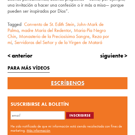
una invitación a hacer una confesión o ir más a misa— porque
pueden ser inspirados por Dios”.
Tagged
Convento de St. Edith Stein
,
John-Mark de
Palma
,
madre María del Redentor
,
Maria-Pia Negro
Chin
,
Monasterio de la Preciosísima Sangre
,
Reza por
mí
,
Servidoras del Señor y de la Virgen de Matará
< anterior
siguiente >
PARA MÁS VÍDEOS
ESCRÍBENOS
SUSCRIBIRSE AL BOLETÍN
He sido notificado de que mi información está siendo recolectada con fines de
marketing.
Más información