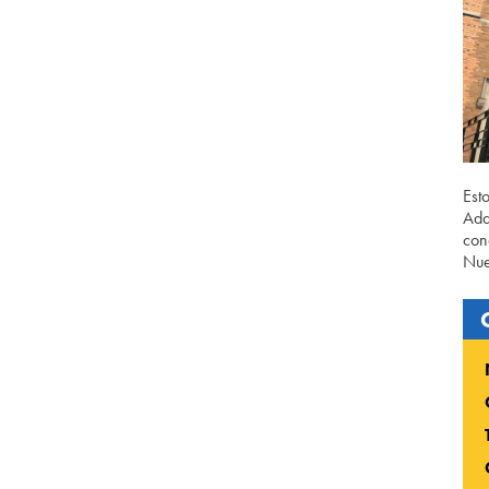
Est
Ada
con
Nue