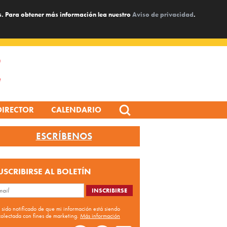
s. Para obtener más información lea nuestro
Aviso de privacidad
.
Search
DIRECTOR
CALENDARIO
for:
ESCRÍBENOS
USCRIBIRSE AL BOLETÍN
 sido notificado de que mi información está siendo
colectada con fines de marketing.
Más información