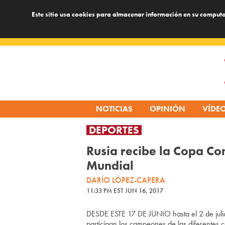
Este sitio usa cookies para almacenar información en su computa
Skip
to
content
NOTICIAS
OPINIÓN
VÍDE
DEPORTES
Rusia recibe la Copa Co
Mundial
DARÍO LÓPEZ-CAPERA
11:33 PM EST JUN 16, 2017
DESDE ESTE 17 DE JUNIO hasta el 2 de julio
participan los campeones de las diferentes