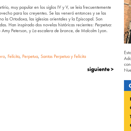
rtirio, muy popular en los siglos IV y V, se leía frecuentemente
rovecho para los creyentes. Se las veneró entonces y se las
o la Ortodoxa, las iglesias orientales y la Episcopal. Son
as. Han inspirado dos novelas históricas recientes:
Perpetua:
e Amy Peterson, y
La escalera de bronce
, de Malcolm Lyon.
Est
ero
,
Felícita
,
Perpetua
,
Santas Perpetua y Felícita
Ada
con
siguiente >
Nue