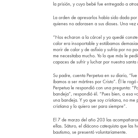
la prisión, y cuyo bebé fue entregado a otros
La orden de apresarlos había sido dada por
quienes no adorasen a sus dioses. Una vez en
“Nos echaron a la cárcel y yo quedé conster
calor era insoportable y estábamos demasi
morir de calor y de asfixia y sufría por no 
me necesitaba mucho. Yo lo que más le pedí
capaces de sufrir y luchar por nuestra santa 
Su padre, cuenta Perpetua en su diario, “fue
íbamos a ser mártires por Cristo”. Él le rogó 
Perpetua le respondió con una pregunta: “Pa
bandeja”, respondió él. “Pues bien, a esa va
una bandeja. Y yo que soy cristiana, no me 
cristiana y lo quiero ser para siempre”.
El 7 de marzo del año 203 las acompañaron 
ellas. Sáturo, el diácono catequista que las h
bautismo, se presentó voluntariamente.