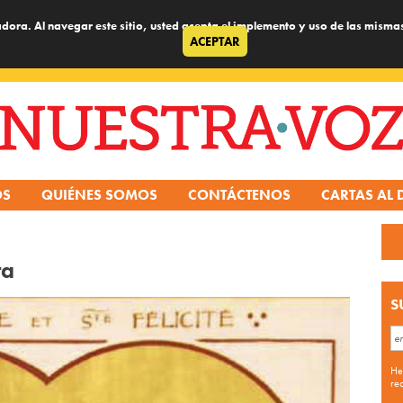
dora. Al navegar este sitio, usted acepta el implemento y uso de las misma
ACEPTAR
OS
QUIÉNES SOMOS
CONTÁCTENOS
CARTAS AL 
ta
S
He
re