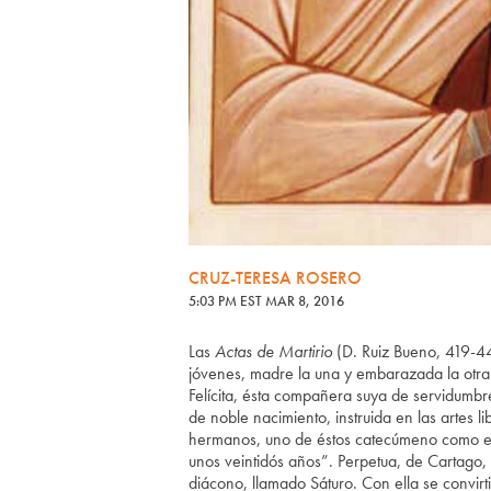
CRUZ-TERESA ROSERO
5:03 PM EST MAR 8, 2016
Las
Actas de Martirio
(D. Ruiz Bueno, 419-44
jóvenes, madre la una y embarazada la otra
Felícita, ésta compañera suya de servidumbre
de noble nacimiento, instruida en las artes 
hermanos, uno de éstos catecúmeno como ell
unos veintidós años”. Perpetua, de Cartago, Á
diácono, llamado Sáturo. Con ella se convirti