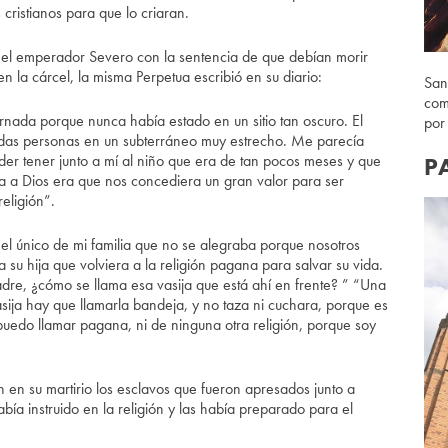
 cristianos para que lo criaran.
 el emperador Severo con la sentencia de que debían morir
 la cárcel, la misma Perpetua escribió en su diario:
San
com
nada porque nunca había estado en un sitio tan oscuro. El
por
adas personas en un subterráneo muy estrecho. Me parecía
poder tener junto a mí al niño que era de tan pocos meses y que
P
a a Dios era que nos concediera un gran valor para ser
religión”.
 el único de mi familia que no se alegraba porque nosotros
a su hija que volviera a la religión pagana para salvar su vida.
dre, ¿cómo se llama esa vasija que está ahí en frente? ” “Una
sija hay que llamarla bandeja, y no taza ni cuchara, porque es
puedo llamar pagana, ni de ninguna otra religión, porque soy
en su martirio los esclavos que fueron apresados junto a
abía instruido en la religión y las había preparado para el