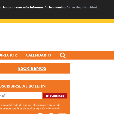
s. Para obtener más información lea nuestro
Aviso de privacidad
.
Search
DIRECTOR
CALENDARIO
for:
ESCRÍBENOS
USCRIBIRSE AL BOLETÍN
 sido notificado de que mi información está siendo
colectada con fines de marketing.
Más información