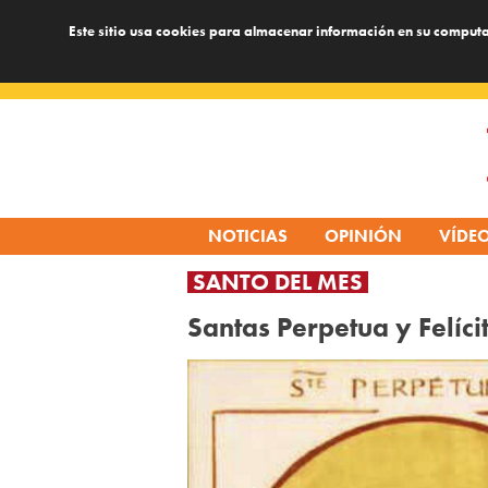
Este sitio usa cookies para almacenar información en su computa
Skip
to
content
NOTICIAS
OPINIÓN
VÍDE
SANTO DEL MES
Santas Perpetua y Felíci