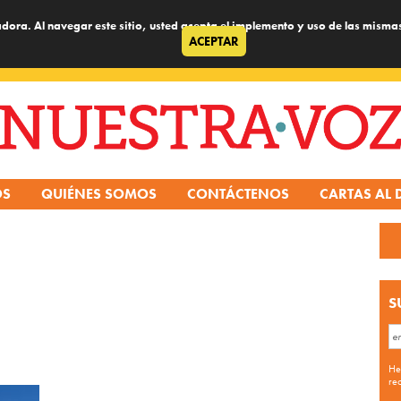
dora. Al navegar este sitio, usted acepta el implemento y uso de las misma
ACEPTAR
OS
QUIÉNES SOMOS
CONTÁCTENOS
CARTAS AL 
S
He
re