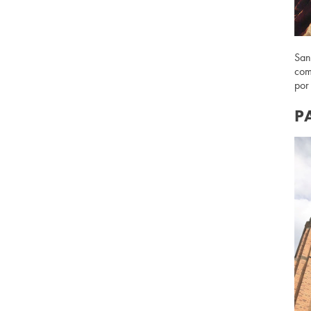
San
com
por
P