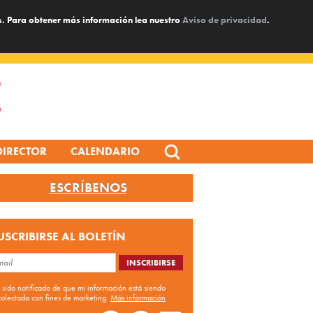
s. Para obtener más información lea nuestro
Aviso de privacidad
.
Search
DIRECTOR
CALENDARIO
for:
ESCRÍBENOS
USCRIBIRSE AL BOLETÍN
 sido notificado de que mi información está siendo
colectada con fines de marketing.
Más información