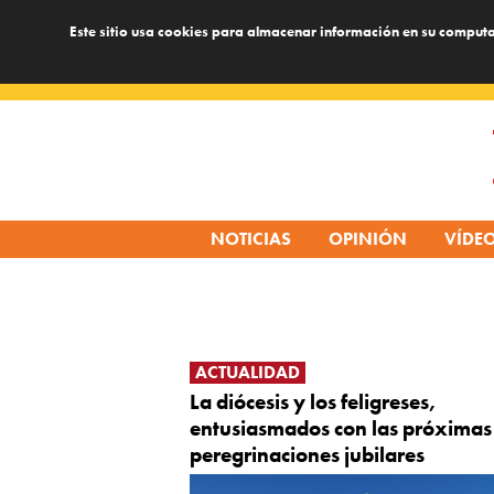
Este sitio usa cookies para almacenar información en su computa
Skip
to
content
NOTICIAS
OPINIÓN
VÍDE
ACTUALIDAD
La diócesis y los feligreses,
entusiasmados con las próximas
peregrinaciones jubilares