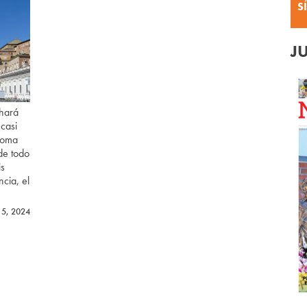
S
J
hará
 casi
Roma
de todo
is
ncia, el
5, 2024