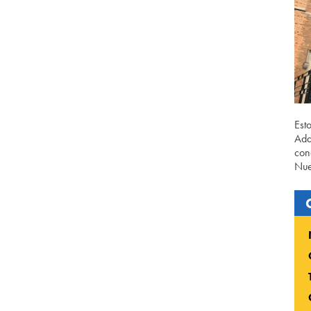
Est
Ada
con
Nue