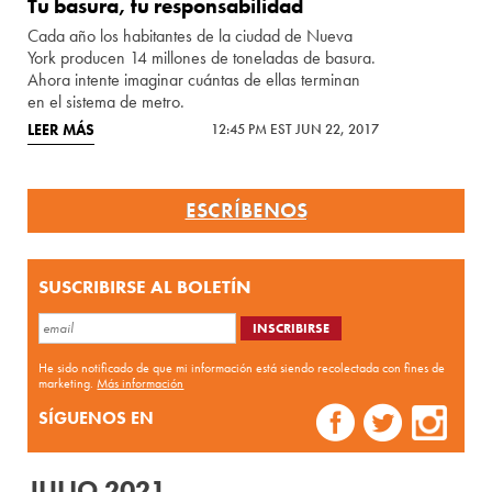
Tu basura, tu responsabilidad
Cada año los habitantes de la ciudad de Nueva
York producen 14 millones de toneladas de basura.
Ahora intente imaginar cuántas de ellas terminan
en el sistema de metro.
LEER MÁS
12:45 PM EST JUN 22, 2017
ESCRÍBENOS
SUSCRIBIRSE AL BOLETÍN
He sido notificado de que mi información está siendo recolectada con fines de
marketing.
Más información
SÍGUENOS EN
JULIO 2021