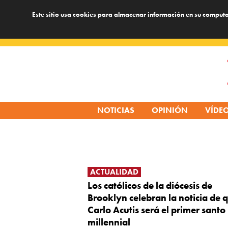
Este sitio usa cookies para almacenar información en su computa
Skip
to
content
NOTICIAS
OPINIÓN
VÍDE
ACTUALIDAD
Los católicos de la diócesis de
Brooklyn celebran la noticia de 
Carlo Acutis será el primer santo
millennial