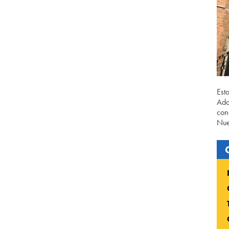
Est
Ada
con
Nue