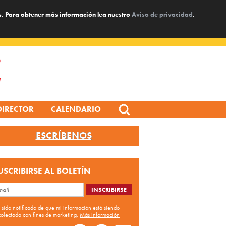
s. Para obtener más información lea nuestro
Aviso de privacidad
.
Search
DIRECTOR
CALENDARIO
for:
ESCRÍBENOS
USCRIBIRSE AL BOLETÍN
 sido notificado de que mi información está siendo
colectada con fines de marketing.
Más información