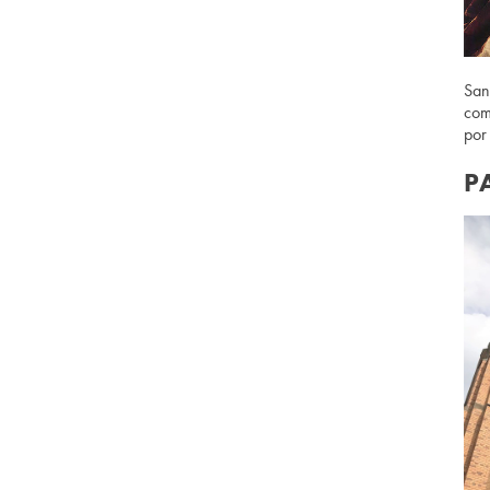
San
com
por
P