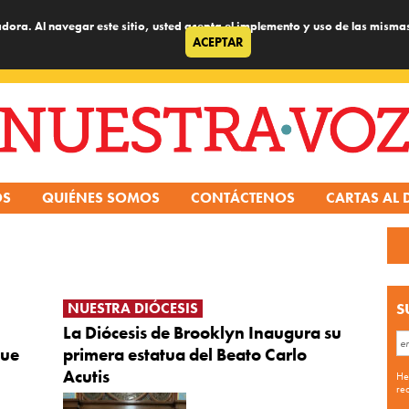
dora. Al navegar este sitio, usted acepta el implemento y uso de las misma
ACEPTAR
OS
QUIÉNES SOMOS
CONTÁCTENOS
CARTAS AL 
NUESTRA DIÓCESIS
S
La Diócesis de Brooklyn Inaugura su
que
primera estatua del Beato Carlo
Acutis
He
re