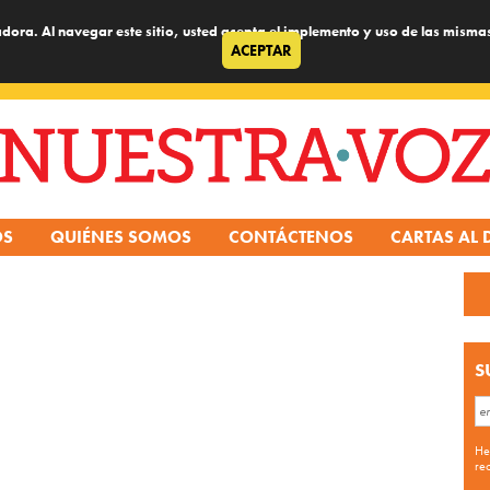
dora. Al navegar este sitio, usted acepta el implemento y uso de las misma
ACEPTAR
OS
QUIÉNES SOMOS
CONTÁCTENOS
CARTAS AL 
S
He
re