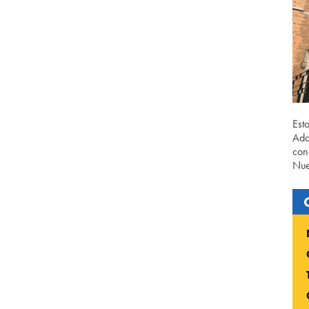
Est
Ada
con
Nue