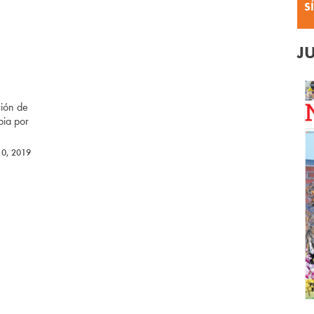
S
J
ción de
bia por
10, 2019