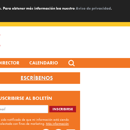
s. Para obtener más información lea nuestro
Aviso de privacidad
.
Search
DIRECTOR
CALENDARIO
for:
ESCRÍBENOS
USCRIBIRSE AL BOLETÍN
 sido notificado de que mi información está siendo
colectada con fines de marketing.
Más información