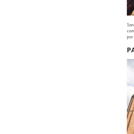
San
com
por
P