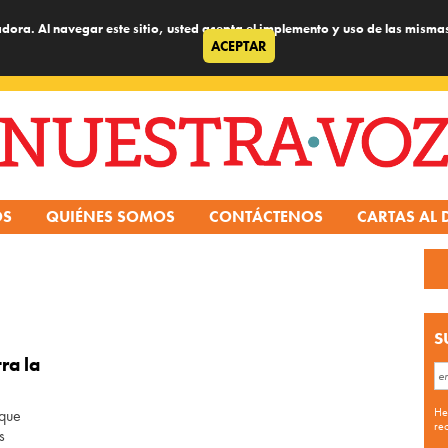
dora. Al navegar este sitio, usted acepta el implemento y uso de las misma
ACEPTAR
OS
QUIÉNES SOMOS
CONTÁCTENOS
CARTAS AL 
S
ra la
He
 que
re
s