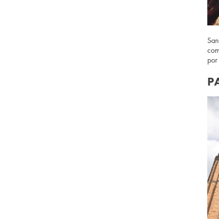
San
com
por
P