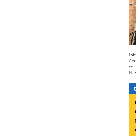
Est
Ada
con
Nue