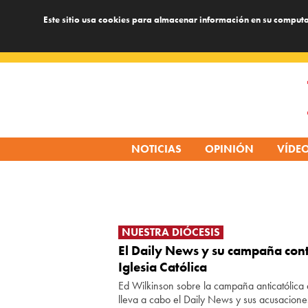
Este sitio usa cookies para almacenar información en su computa
Skip
to
content
NOTICIAS
OPINIÓN
VÍDE
NUESTRA DIÓCESIS
El Daily News y su campaña cont
Iglesia Católica
Ed Wilkinson sobre la campaña anticatólica
lleva a cabo el Daily News y sus acusacione