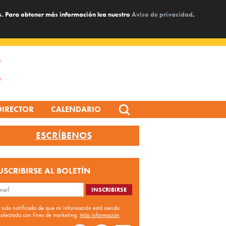
s. Para obtener más información lea nuestro
Aviso de privacidad
.
Search
DIRECTOR
CALENDARIO
for:
ESCRÍBENOS
USCRIBIRSE AL BOLETÍN
 sido notificado de que mi información está siendo
colectada con fines de marketing.
Más información