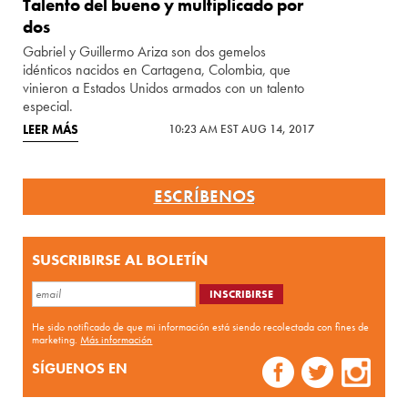
Talento del bueno y multiplicado por
dos
Gabriel y Guillermo Ariza son dos gemelos
idénticos nacidos en Cartagena, Colombia, que
vinieron a Estados Unidos armados con un talento
especial.
LEER MÁS
10:23 AM EST AUG 14, 2017
ESCRÍBENOS
SUSCRIBIRSE AL BOLETÍN
He sido notificado de que mi información está siendo recolectada con fines de
marketing.
Más información
SÍGUENOS EN