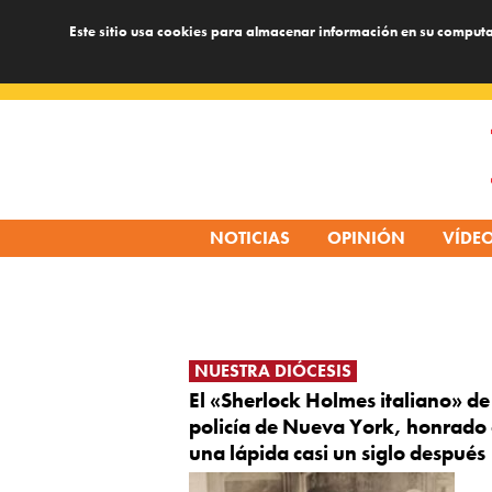
Este sitio usa cookies para almacenar información en su computa
Skip
to
content
NOTICIAS
OPINIÓN
VÍDE
NUESTRA DIÓCESIS
El «Sherlock Holmes italiano» de
policía de Nueva York, honrado
una lápida casi un siglo después