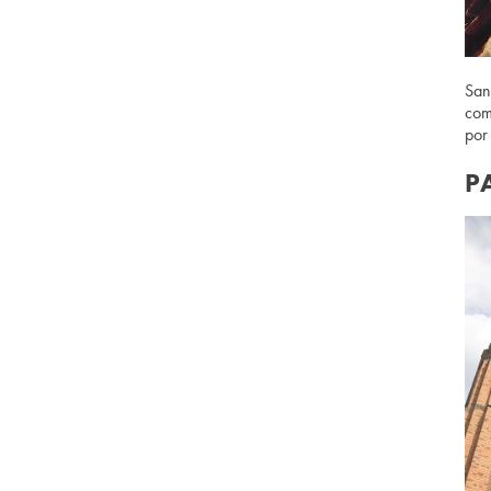
San
com
por
P