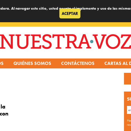
dora. Al navegar este sitio, usted acepta el implemento y uso de las misma
ACEPTAR
OS
QUIÉNES SOMOS
CONTÁCTENOS
CARTAS AL 
S
 la
 con
He
re