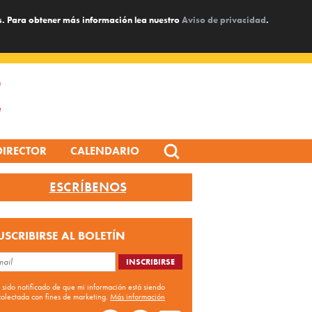
s. Para obtener más información lea nuestro
Aviso de privacidad
.
Search
DIRECTOR
CALENDARIO
for:
ESCRÍBENOS
USCRIBIRSE AL BOLETÍN
 sido notificado de que mi información está siendo
colectada con fines de marketing.
Más información