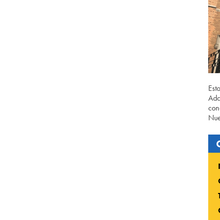
Est
Ada
con
Nue