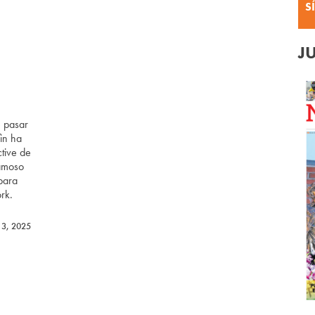
S
J
 pasar
fin ha
tive de
famoso
para
rk.
13, 2025