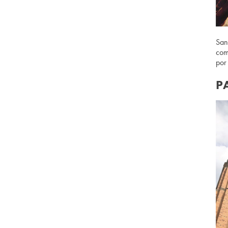
San
com
por
P