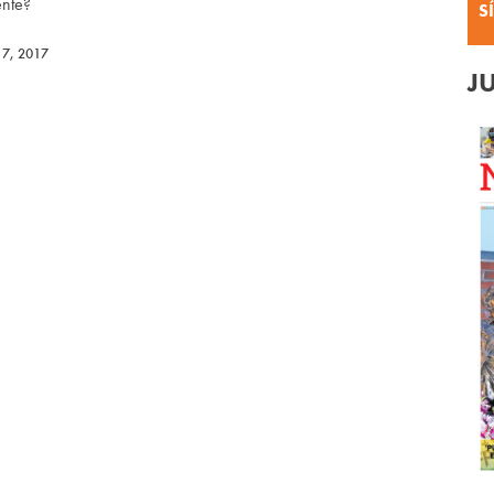
ente?
S
 7, 2017
J