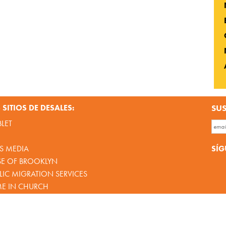
SITIOS DE DESALES:
SUS
BLET
SÍG
S MEDIA
SE OF BROOKLYN
IC MIGRATION SERVICES
ME IN CHURCH
bsite by
345Design