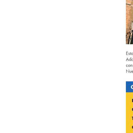
Est
Ada
con
Nue