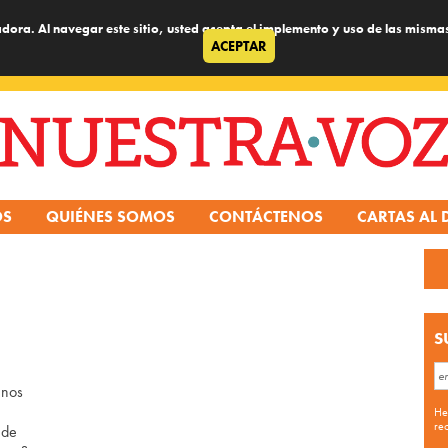
dora. Al navegar este sitio, usted acepta el implemento y uso de las misma
ACEPTAR
OS
QUIÉNES SOMOS
CONTÁCTENOS
CARTAS AL 
S
 nos
He
re
 de