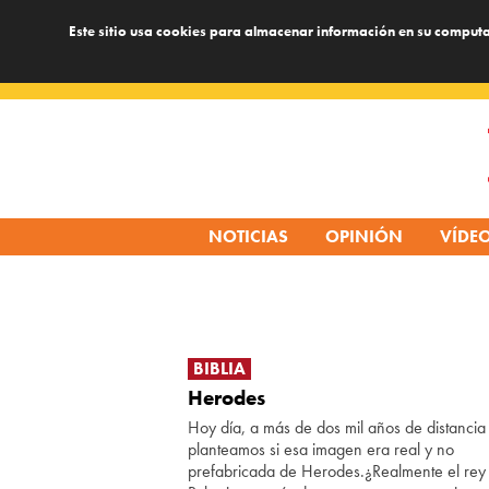
Este sitio usa cookies para almacenar información en su computa
Skip
to
content
NOTICIAS
OPINIÓN
VÍDE
BIBLIA
Herodes
Hoy día, a más de dos mil años de distancia
planteamos si esa imagen era real y no
prefabricada de Herodes.¿Realmente el rey