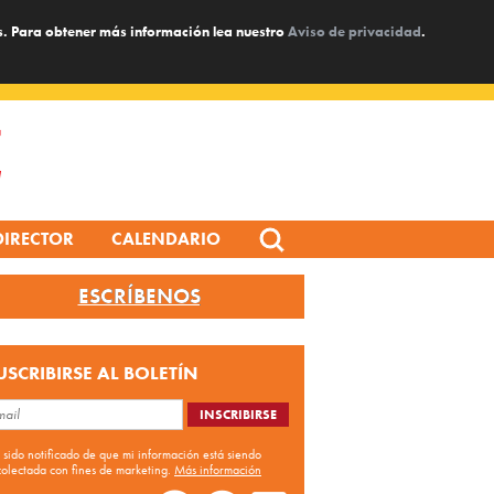
s. Para obtener más información lea nuestro
Aviso de privacidad
.
Search
DIRECTOR
CALENDARIO
for:
ESCRÍBENOS
USCRIBIRSE AL BOLETÍN
 sido notificado de que mi información está siendo
colectada con fines de marketing.
Más información