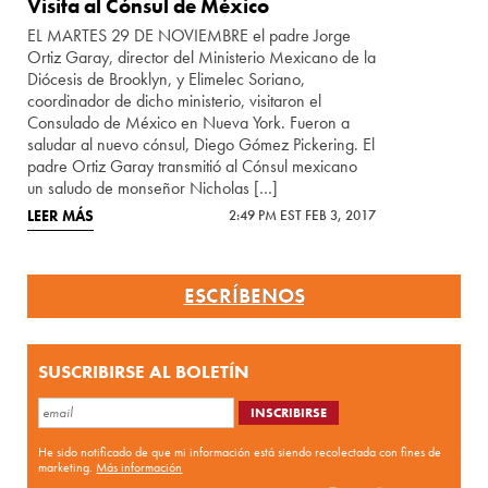
Visita al Cónsul de México
EL MARTES 29 DE NOVIEMBRE el padre Jorge
Ortiz Garay, director del Ministerio Mexicano de la
Diócesis de Brooklyn, y Elimelec Soriano,
coordinador de dicho ministerio, visitaron el
Consulado de México en Nueva York. Fueron a
saludar al nuevo cónsul, Diego Gómez Pickering. El
padre Ortiz Garay transmitió al Cónsul mexicano
un saludo de monseñor Nicholas […]
LEER MÁS
2:49 PM EST FEB 3, 2017
ESCRÍBENOS
SUSCRIBIRSE AL BOLETÍN
He sido notificado de que mi información está siendo recolectada con fines de
marketing.
Más información