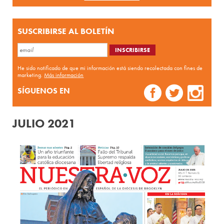
SUSCRIBIRSE AL BOLETÍN
He sido notificado de que mi información está siendo recolectada con fines de
marketing.
Más información
SÍGUENOS EN
JULIO 2021