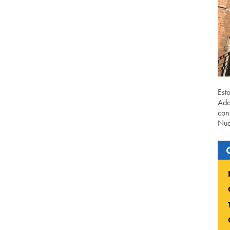
Est
Ada
con
Nue