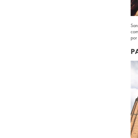
San
com
por
P