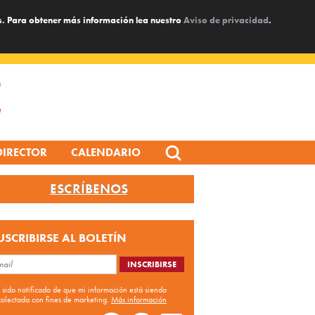
s. Para obtener más información lea nuestro
Aviso de privacidad
.
Search
DIRECTOR
CALENDARIO
for:
ESCRÍBENOS
USCRIBIRSE AL BOLETÍN
 sido notificado de que mi información está siendo
colectada con fines de marketing.
Más información