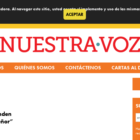
dora. Al navegar este sitio, usted acepta el implemento y uso de las misma
ACEPTAR
OS
QUIÉNES SOMOS
CONTÁCTENOS
CARTAS AL 
S
enden
Señor”
He
re