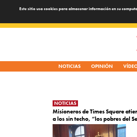
Este sitio usa cookies para almacenar información en su computa
Skip
to
content
NOTICIAS
OPINIÓN
VÍDE
NOTICIAS
Misioneros de Times Square ati
a los sin techo, “los pobres del 