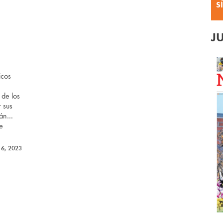
S
J
icos
 de los
r sus
tán…
de
16, 2023