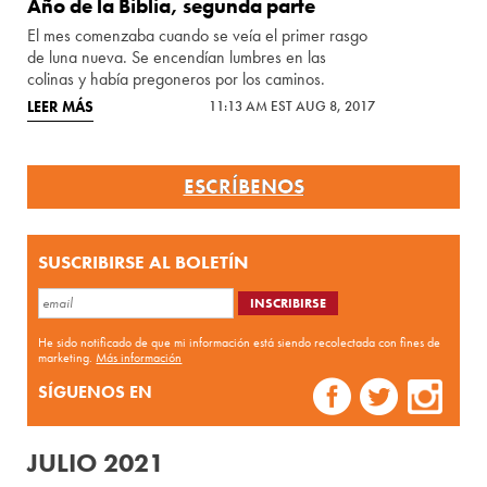
Año de la Biblia, segunda parte
El mes comenzaba cuando se veía el primer rasgo
de luna nueva. Se encendían lumbres en las
colinas y había pregoneros por los caminos.
LEER MÁS
11:13 AM EST AUG 8, 2017
ESCRÍBENOS
SUSCRIBIRSE AL BOLETÍN
He sido notificado de que mi información está siendo recolectada con fines de
marketing.
Más información
SÍGUENOS EN
JULIO 2021