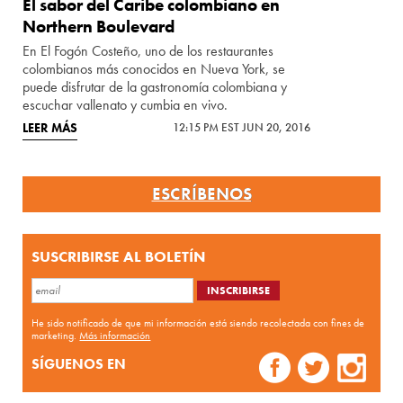
El sabor del Caribe colombiano en
Northern Boulevard
En El Fogón Costeño, uno de los restaurantes
colombianos más conocidos en Nueva York, se
puede disfrutar de la gastronomía colombiana y
escuchar vallenato y cumbia en vivo.
LEER MÁS
12:15 PM EST JUN 20, 2016
ESCRÍBENOS
SUSCRIBIRSE AL BOLETÍN
He sido notificado de que mi información está siendo recolectada con fines de
marketing.
Más información
SÍGUENOS EN