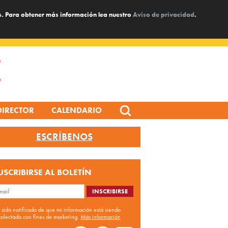
s. Para obtener más información lea nuestro
Aviso de privacidad
.
Search
DIRECTOR
CALENDARIO
for:
ESCRÍBENOS
USCRIBIRSE AL BOLETÍN
 sido notificado de que mi información está siendo
colectada con fines de marketing.
Más información