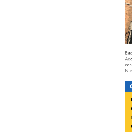
Est
Ada
con
Nue