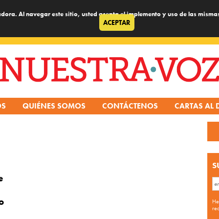
dora. Al navegar este sitio, usted acepta el implemento y uso de las misma
ACEPTAR
OS
QUIÉNES SOMOS
CONTÁCTENOS
CARTAS AL 
S
e
o
He
re