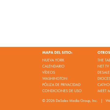
MAPA DEL SITIO:
OTROS 
NUEVA YORK
THE TA
CALENDARIO
NET TV
VÍDEOS
DESALE
WASHINGTON
DIOCE
PÓLIZA DE PRIVACIDAD
CATHOL
CONDICIONES DE USO
MEET 
© 2026
DeSales Media Group, Inc.
|
We