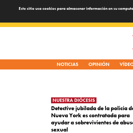
Este sitio usa cookies para almacenar información en su computa
Skip
to
content
NOTICIAS
OPINIÓN
VÍDE
NUESTRA DIÓCESIS
Detective jubilada de la policía d
Nueva York es contratada para
ayudar a sobrevivientes de abus
sexual