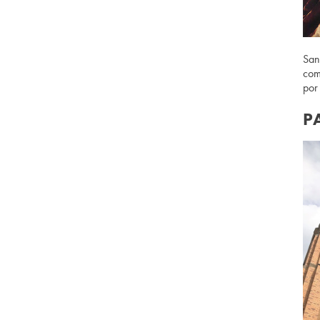
San
com
por
P