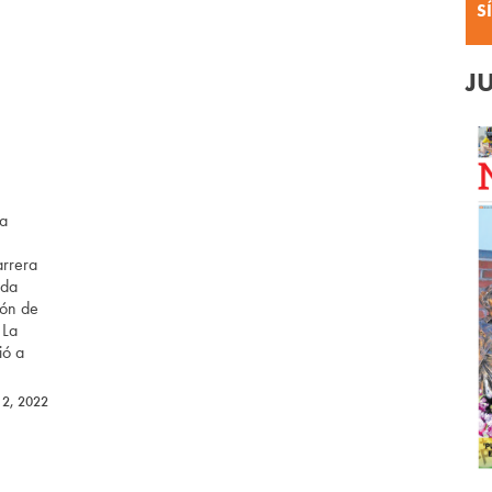
S
J
a
arrera
ada
ión de
 La
ió a
12, 2022