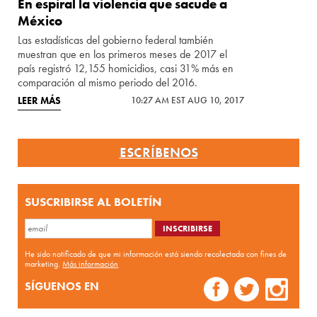
En espiral la violencia que sacude a
México
Las estadísticas del gobierno federal también
muestran que en los primeros meses de 2017 el
país registró 12,155 homicidios, casi 31% más en
comparación al mismo periodo del 2016.
LEER MÁS
10:27 AM EST AUG 10, 2017
ESCRÍBENOS
SUSCRIBIRSE AL BOLETÍN
He sido notificado de que mi información está siendo recolectada con fines de
marketing.
Más información
SÍGUENOS EN