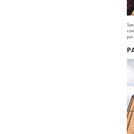
San
com
por
P