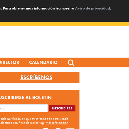
s. Para obtener más información lea nuestro
Aviso de privacidad
.
Search
DIRECTOR
CALENDARIO
for:
ESCRÍBENOS
USCRIBIRSE AL BOLETÍN
 sido notificado de que mi información está siendo
colectada con fines de marketing.
Más información