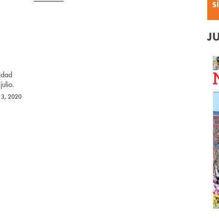
S
J
idad
ulio.
13, 2020