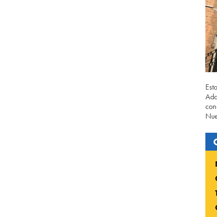
Est
Ada
con
Nue