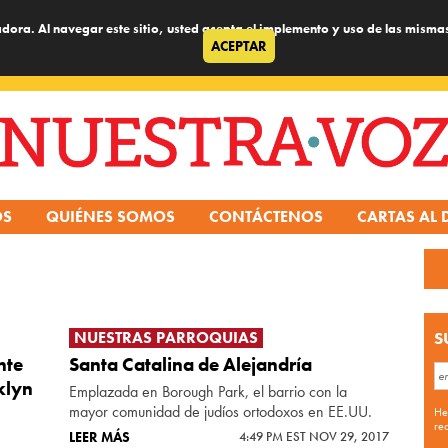
dora. Al navegar este sitio, usted acepta el implemento y uso de las misma
ACEPTAR
OS
QUIÉNES SOMOS
CONTÁCTENOS
CARTAS AL 
NUESTRAS PARROQUIAS
S
nte
Santa Catalina de Alejandría
klyn
Emplazada en Borough Park, el barrio con la
mayor comunidad de judíos ortodoxos en EE.UU.
He
re
LEER MÁS
4:49 PM EST NOV 29, 2017